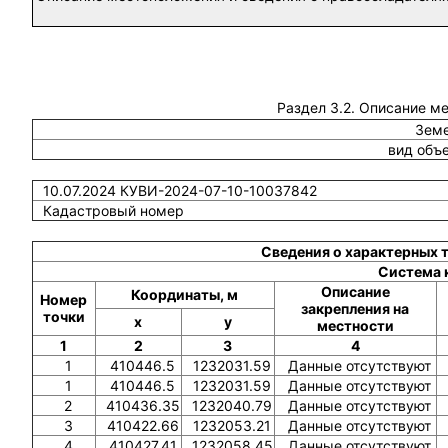
Раздел 3.2. Описание м
Земе
вид объ
10.07.2024 КУВИ-2024-07-10-10037842
Кадастровый номер
Сведения о характерных 
Система 
Описание
Координаты, м
Номер
закрепления на
точки
x
y
местности
1
2
3
4
1
410446.5
1232031.59
Данные отсутствуют
1
410446.5
1232031.59
Данные отсутствуют
2
410436.35
1232040.79
Данные отсутствуют
3
410422.66
1232053.21
Данные отсутствуют
4
410427.41
1232058.45
Данные отсутствуют