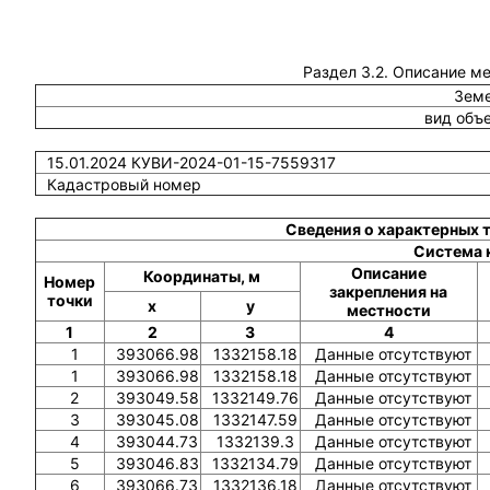
Раздел 3.2. Описание м
Земе
вид объ
15.01.2024 КУВИ-2024-01-15-7559317
Кадастровый номер
Сведения о характерных 
Система 
Описание
Координаты, м
Номер
закрепления на
точки
x
y
местности
1
2
3
4
1
393066.98
1332158.18
Данные отсутствуют
1
393066.98
1332158.18
Данные отсутствуют
2
393049.58
1332149.76
Данные отсутствуют
3
393045.08
1332147.59
Данные отсутствуют
4
393044.73
1332139.3
Данные отсутствуют
5
393046.83
1332134.79
Данные отсутствуют
6
393066.73
1332136.18
Данные отсутствуют