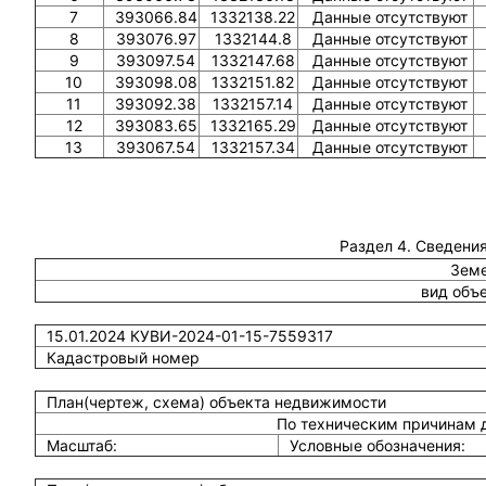
7
393066.84
1332138.22
Данные отсутствуют
8
393076.97
1332144.8
Данные отсутствуют
9
393097.54
1332147.68
Данные отсутствуют
10
393098.08
1332151.82
Данные отсутствуют
11
393092.38
1332157.14
Данные отсутствуют
12
393083.65
1332165.29
Данные отсутствуют
13
393067.54
1332157.34
Данные отсутствуют
Раздел 4. Сведения
Земе
вид объ
15.01.2024 КУВИ-2024-01-15-7559317
Кадастровый номер
План(чертеж, схема) объекта недвижимости
По техническим причинам 
Масштаб:
Условные обозначения: