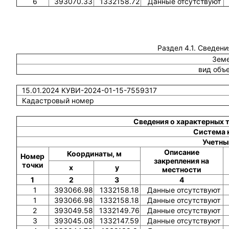
6
393070.33
1332158.72
Данные отсутствуют
Раздел 4.1. Сведени
Земе
вид объ
15.01.2024 КУВИ-2024-01-15-7559317
Кадастровый номер
Сведения о характерных 
Система 
Учетны
Описание
Координаты, м
Номер
закрепления на
точки
x
y
местности
1
2
3
4
1
393066.98
1332158.18
Данные отсутствуют
1
393066.98
1332158.18
Данные отсутствуют
2
393049.58
1332149.76
Данные отсутствуют
3
393045.08
1332147.59
Данные отсутствуют