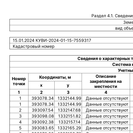
Раздел 4.1. Сведени
Земе
вид объ
15.01.2024 КУВИ-2024-01-15-7559317
Кадастровый номер
Сведения о характерных 
Система 
Учетны
Описание
Координаты, м
Номер
закрепления на
точки
x
y
местности
1
2
3
4
1
393078.34
1332144.99
Данные отсутствуют
1
393078.34
1332144.99
Данные отсутствуют
2
393097.54
1332147.68
Данные отсутствуют
3
393098.08
1332151.82
Данные отсутствуют
4
393092.38
1332157.14
Данные отсутствуют
5
393083.65
1332165.29
Данные отсутствуют