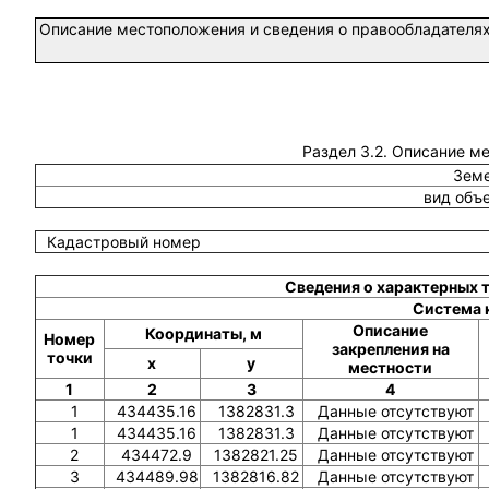
Описание местоположения и сведения о правообладателях
Раздел 3.2. Описание м
Земе
вид объ
Кадастровый номер
Сведения о характерных 
Система 
Описание
Координаты, м
Номер
закрепления на
точки
x
y
местности
1
2
3
4
1
434435.16
1382831.3
Данные отсутствуют
1
434435.16
1382831.3
Данные отсутствуют
2
434472.9
1382821.25
Данные отсутствуют
3
434489.98
1382816.82
Данные отсутствуют