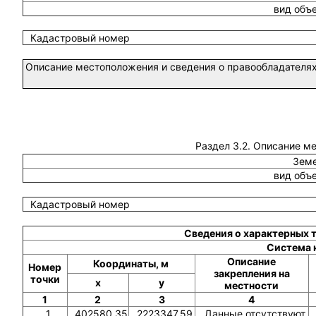
вид объ
Кадастровый номер
Описание местоположения и сведения о правообладателях
Раздел 3.2. Описание м
Земе
вид объ
Кадастровый номер
Сведения о характерных 
Система 
Описание
Координаты, м
Номер
закрепления на
точки
x
y
местности
1
2
3
4
1
402580.35
2223347.59
Данные отсутствуют