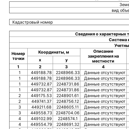
Земе
вид объ
Кадастровый номер
Сведения о характерных 
Система 
Учетны
Описание
Координаты, м
Номер
закрепления на
точки
x
y
местности
1
2
3
4
1
449188.78
2248966.33
Данные отсутствуют
1
449188.78
2248966.33
Данные отсутствуют
1
449732.87
2248731.86
Данные отсутствуют
1
449732.87
2248731.86
Данные отсутствуют
2
449175.53
2248901.61
Данные отсутствуют
2
449741.37
2248756.12
Данные отсутствуют
3
449211.68
2248605.11
Данные отсутствуют
3
449558.73
2248704.06
Данные отсутствуют
4
449102.99
2248574.1
Данные отсутствуют
4
449554.79
2248691.32
Данные отсутствуют