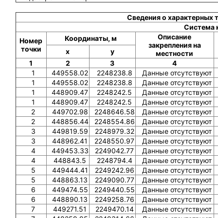
Сведения о характерных 
Система 
Описание
Координаты, м
Номер
закрепления на
точки
x
y
местности
1
2
3
4
1
449558.02
2248238.8
Данные отсутствуют
1
449558.02
2248238.8
Данные отсутствуют
1
448909.47
2248242.5
Данные отсутствуют
1
448909.47
2248242.5
Данные отсутствуют
2
449702.98
2248646.58
Данные отсутствуют
2
448856.44
2248554.86
Данные отсутствуют
3
449819.59
2248979.32
Данные отсутствуют
3
448962.41
2248550.97
Данные отсутствуют
4
449453.33
2249042.77
Данные отсутствуют
4
448843.5
2248794.4
Данные отсутствуют
5
449444.41
2249242.96
Данные отсутствуют
5
448863.13
2249090.77
Данные отсутствуют
6
449474.55
2249440.55
Данные отсутствуют
6
448890.13
2249258.76
Данные отсутствуют
7
449271.51
2249470.14
Данные отсутствуют