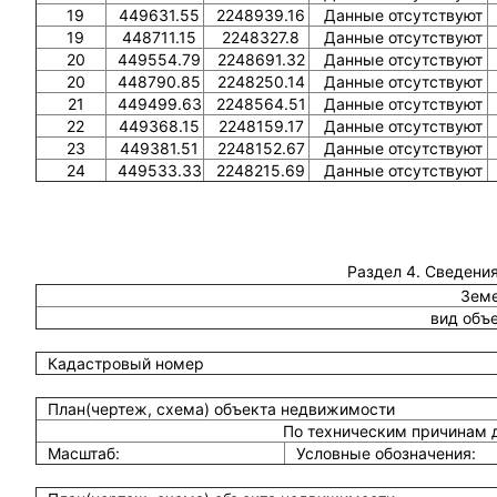
19
449631.55
2248939.16
Данные отсутствуют
19
448711.15
2248327.8
Данные отсутствуют
20
449554.79
2248691.32
Данные отсутствуют
20
448790.85
2248250.14
Данные отсутствуют
21
449499.63
2248564.51
Данные отсутствуют
22
449368.15
2248159.17
Данные отсутствуют
23
449381.51
2248152.67
Данные отсутствуют
24
449533.33
2248215.69
Данные отсутствуют
Раздел 4. Сведения
Земе
вид объ
Кадастровый номер
План(чертеж, схема) объекта недвижимости
По техническим причинам 
Масштаб:
Условные обозначения: