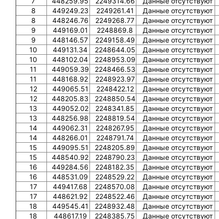
7
448259.95
2249314.66
Данные отсутствуют
8
449249.23
2249261.41
Данные отсутствуют
8
448246.76
2249268.77
Данные отсутствуют
9
449169.01
2248869.8
Данные отсутствуют
9
448146.57
2249158.49
Данные отсутствуют
10
449131.34
2248644.05
Данные отсутствуют
10
448102.04
2248953.09
Данные отсутствуют
11
449059.39
2248466.53
Данные отсутствуют
11
448168.92
2248923.97
Данные отсутствуют
12
449065.51
2248422.12
Данные отсутствуют
12
448205.83
2248850.54
Данные отсутствуют
13
449052.02
2248341.85
Данные отсутствуют
13
448256.98
2248819.54
Данные отсутствуют
14
449062.31
2248267.95
Данные отсутствуют
14
448266.01
2248791.74
Данные отсутствуют
15
449095.51
2248205.89
Данные отсутствуют
15
448540.92
2248790.23
Данные отсутствуют
16
449284.56
2248182.35
Данные отсутствуют
16
448531.09
2248529.22
Данные отсутствуют
17
449417.68
2248570.08
Данные отсутствуют
17
448621.92
2248522.46
Данные отсутствуют
18
449545.41
2248932.48
Данные отсутствуют
18
448617.19
2248385.75
Данные отсутствуют