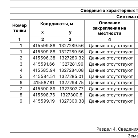
Сведения о характерных 
Система 
Описание
Координаты, м
Номер
закрепления на
точки
x
y
местности
1
2
3
4
1
415599.88
1327289.56
Данные отсутствуют
1
415599.88
1327289.56
Данные отсутствуют
2
415596.38
1327280.32
Данные отсутствуют
3
415591.66
1327281.99
Данные отсутствуют
4
415585.94
1327284.08
Данные отсутствуют
5
415584.51
1327285.01
Данные отсутствуют
6
415587.81
1327294.75
Данные отсутствуют
7
415590.89
1327302.77
Данные отсутствуют
8
415598.76
1327300.5
Данные отсутствуют
9
415599.19
1327300.38
Данные отсутствуют
Раздел 4. Сведения
Земе