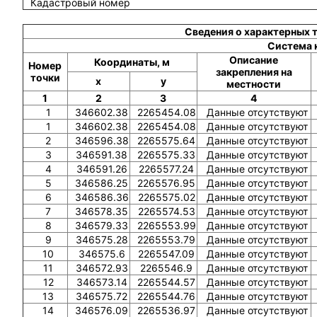
Кадастровый номер
Сведения о характерных 
Система 
Описание
Координаты, м
Номер
закрепления на
точки
x
y
местности
1
2
3
4
1
346602.38
2265454.08
Данные отсутствуют
1
346602.38
2265454.08
Данные отсутствуют
2
346596.38
2265575.64
Данные отсутствуют
3
346591.38
2265575.33
Данные отсутствуют
4
346591.26
2265577.24
Данные отсутствуют
5
346586.25
2265576.95
Данные отсутствуют
6
346586.36
2265575.02
Данные отсутствуют
7
346578.35
2265574.53
Данные отсутствуют
8
346579.33
2265553.99
Данные отсутствуют
9
346575.28
2265553.79
Данные отсутствуют
10
346575.6
2265547.09
Данные отсутствуют
11
346572.93
2265546.9
Данные отсутствуют
12
346573.14
2265544.57
Данные отсутствуют
13
346575.72
2265544.76
Данные отсутствуют
14
346576.09
2265536.97
Данные отсутствуют