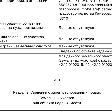
х территории, в отношении
участка: :ЗУ10<br/> Реквизит
558257030000Нормативный пр
от rr:processEmptyDate($path
градостроительства Кемеровс
:ЗУ10
нии решения об изъятии
альных нужд (реквизиты
Данные отсутствуют
 или земельных участков,
Данные отсутствуют
чена
и границ земельных участков
Данные отсутствуют
Сведения об объекте недвижи
Для данного земельного учас
(земельных участков) с када
42:12:0102015:112, 42:12:01020
М.П.
Раздел 2. Сведения о зарегистрированных правах
Земельный участок
вид объекта недвижимости