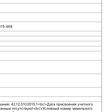
015:468
ния: 42.12.0102015.1<br/>Дата присвоения учетного
анные отсутствуют<br/>Условный номер земельного