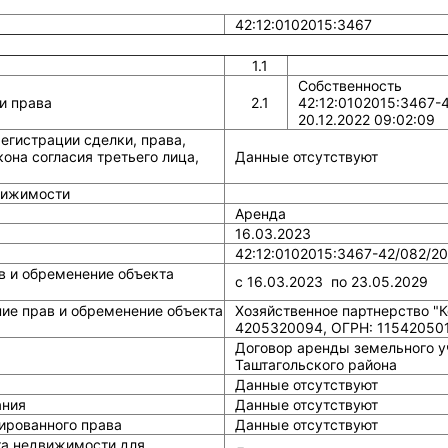
42:12:0102015:3467
1.1
Собственность
и права
2.1
42:12:0102015:3467-
20.12.2022 09:02:09
егистрации сделки, права,
она согласия третьего лица,
Данные отсутствуют
вижимости
Аренда
16.03.2023
42:12:0102015:3467-42/082/20
в и обременение объекта
c 16.03.2023 по 23.05.2029
ние прав и обременение объекта
Хозяйственное партнерство "
4205320094, ОГРН: 11542050
Договор аренды земельного у
Таштагольского района
Данные отсутствуют
ания
Данные отсутствуют
ированного права
Данные отсутствуют
та недвижимости для