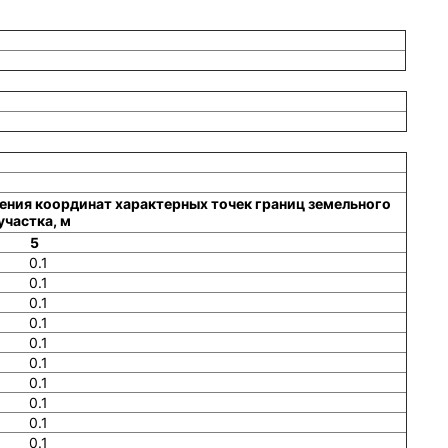
ения координат характерных точек границ земельного
участка, м
5
0.1
0.1
0.1
0.1
0.1
0.1
0.1
0.1
0.1
0.1