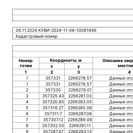
06.11.2024 КУВИ-2024-11-06-10081949
Кадастровый номер
Координаты, м
Номер
Описание закр
точки
местно
x
y
1
2
3
4
1
357331
2266278.57
Данные отс
1
357331
2266278.57
Данные отс
2
357330
2266279.01
Данные отс
3
357325.43
2266281.03
Данные отс
4
357320.85
2266283.05
Данные отс
5
357316.27
2266285.06
Данные отс
6
357311.7
2266287.08
Данные отс
7
357307.12
2266289.09
Данные отс
8
357302.55
2266291.11
Данные отс
9
357297.97
2266293.13
Данные отс