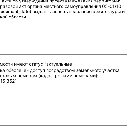
ы акта об утверждении проекта межевания территории:
авовой акт органа местного самоуправления 05-01/10
/document_date) выдан Главное управление архитектуры и
кой области
мости имеют статус "актуальные"
тка обеспечен доступ посредством земельного участка
стровым номером (кадастровыми номерами):
15:3521.