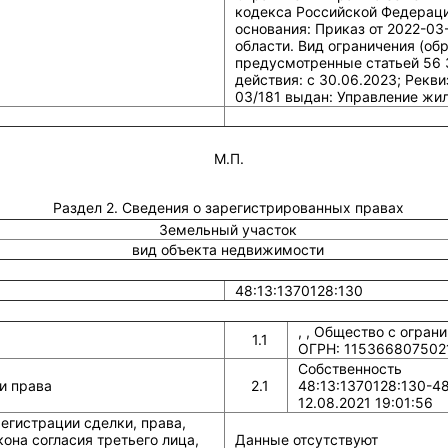
кодекса Российской Федерации
основания: Приказ от 2022-0
области. Вид ограничения (об
предусмотренные статьей 56 
действия: c 30.06.2023; Рекв
03/181 выдан: Управление жи
М.П.
Раздел 2. Сведения о зарегистрированных правах
Земельный участок
вид объекта недвижимости
48:13:1370128:130
, , Общество с огра
1.1
ОГРН: 115366807502
Собственность
и права
2.1
48:13:1370128:130-48
12.08.2021 19:01:56
егистрации сделки, права,
она согласия третьего лица,
Данные отсутствуют