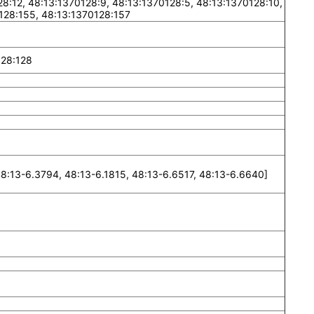
8:12, 48:13:1370128:9, 48:13:1370128:5, 48:13:1370128:10,
128:155, 48:13:1370128:157
128:128
:13-6.3794, 48:13-6.1815, 48:13-6.6517, 48:13-6.6640]