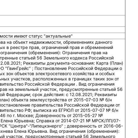
мости имеют статус "актуальные"
ава на объект недвижимости, обременениях данного
ых в реестре прав, ограничений прав и обременений
ограничения (обременения): Ограничения прав на
тренные статьей 56 Земельного кодекса Российской
12.08.2021; Реквизиты документа-основания: Карта (План)
ОО "ГвинГрейс" ; Постановление Российской Федерации о
х зон объектов электросетевого хозяйства и особых
ных участков, расположенных в границах таких зон от
вительство Российской Федерации . Вид ограничения
прав на земельный участок, предусмотренные статьей 56
й Федерации; срок действия: c 12.08.2021; Реквизиты
план) объекта землеустройства от 2015-07-03 № б/н
постановление правительства Российской Федерации от
вительство РФ; выписка из ЕГРЮЛ от 2015-07-07 № б/н
 по г. Москве; Доверенность от 2015-05-27 №
Елена Юрьевна; Справка от 2014-07-21 № МРСК/ЛП/07-
СК "Центра"-"Липецкэнерго" ; доверенность от 2016-06-
хнева Елена Юрьевна. Вид ограничения (обременения):
ый участок, предусмотренные статьей 56 Земельного