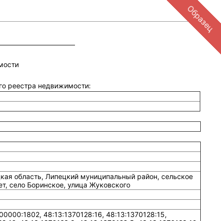
Образец
мости
ого реестра недвижимости:
кая область, Липецкий муниципальный район, сельское
т, село Боринское, улица Жуковского
0000:1802, 48:13:1370128:16, 48:13:1370128:15,