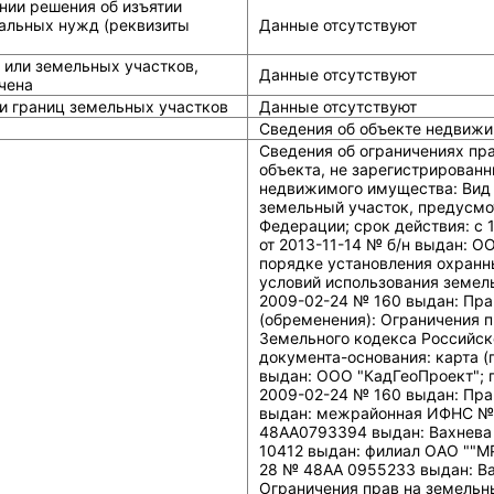
нии решения об изъятии
альных нужд (реквизиты
Данные отсутствуют
 или земельных участков,
Данные отсутствуют
чена
и границ земельных участков
Данные отсутствуют
Сведения об объекте недвижи
Сведения об ограничениях пр
объекта, не зарегистрированн
недвижимого имущества: Вид 
земельный участок, предусмо
Федерации; срок действия: c 
от 2013-11-14 № б/н выдан: О
порядке установления охранны
условий использования земель
2009-02-24 № 160 выдан: Пра
(обременения): Ограничения 
Земельного кодекса Российско
документа-основания: карта (
выдан: ООО "КадГеоПроект"; 
2009-02-24 № 160 выдан: Пра
выдан: межрайонная ИФНС №46
48АА0793394 выдан: Вахнева 
10412 выдан: филиал ОАО ""МР
28 № 48АА 0955233 выдан: Ва
Ограничения прав на земельн