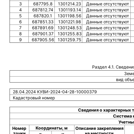
3
687795.8
1301214.23
Данные отсутствуют
4
687812.74
1301193.14
Данные отсутствуют
5
687820.1
1301198.56
Данные отсутствуют
6
687851.33
1301221.98
Данные отсутствуют
7
687891.69
1301248.53
Данные отсутствуют
8
687901.37
1301255.83
Данные отсутствуют
9
687905.56
1301259.75
Данные отсутствуют
Раздел 4.1. Сведени
Земе
вид объ
28.04.2024 КУВИ-2024-04-28-10000379
Кадастровый номер
Сведения о характерных 
Система 
Учетны
Координаты, м
Номер
Описание закрепления
точки
на местности
x
y