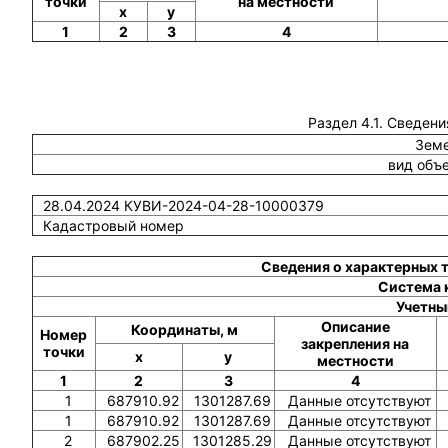
точки
на местности
x
y
1
2
3
4
Раздел 4.1. Сведени
Земе
вид объ
28.04.2024 КУВИ-2024-04-28-10000379
Кадастровый номер
Сведения о характерных 
Система 
Учетны
Описание
Координаты, м
Номер
закрепления на
точки
x
y
местности
1
2
3
4
1
687910.92
1301287.69
Данные отсутствуют
1
687910.92
1301287.69
Данные отсутствуют
2
687902.25
1301285.29
Данные отсутствуют