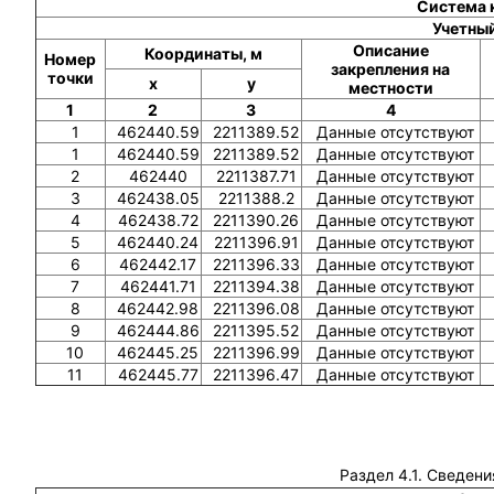
Система 
Учетный
Описание
Координаты, м
Номер
закрепления на
точки
x
y
местности
1
2
3
4
1
462440.59
2211389.52
Данные отсутствуют
1
462440.59
2211389.52
Данные отсутствуют
2
462440
2211387.71
Данные отсутствуют
3
462438.05
2211388.2
Данные отсутствуют
4
462438.72
2211390.26
Данные отсутствуют
5
462440.24
2211396.91
Данные отсутствуют
6
462442.17
2211396.33
Данные отсутствуют
7
462441.71
2211394.38
Данные отсутствуют
8
462442.98
2211396.08
Данные отсутствуют
9
462444.86
2211395.52
Данные отсутствуют
10
462445.25
2211396.99
Данные отсутствуют
11
462445.77
2211396.47
Данные отсутствуют
Раздел 4.1. Сведени