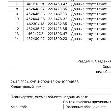
7
462513.18
2211463.47
Данные отсутствуют
8
462448.87
2211479.85
Данные отсутствуют
9
462445.88
2211467.08
Данные отсутствуют
10
462404.08
2211476.32
Данные отсутствуют
11
462394.13
2211432.85
Данные отсутствуют
12
462435.37
2211423.85
Данные отсутствуют
13
462427.2
2211393.47
Данные отсутствуют
14
462430.07
2211390.23
Данные отсутствуют
Раздел 4. Сведения
Земе
вид объ
24.12.2024 КУВИ-2024-12-24-10094688
Кадастровый номер
План(чертеж, схема) объекта недвижимости
По техническим причинам 
Масштаб:
Условные обозначения: