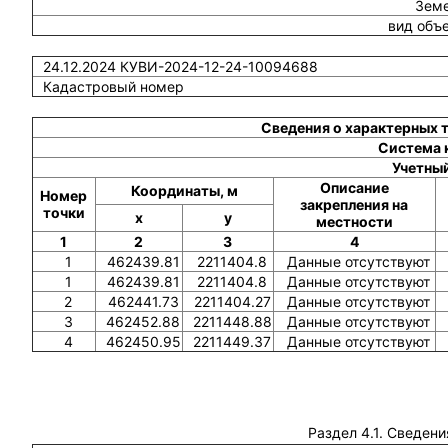
Земе
вид объ
24.12.2024 КУВИ-2024-12-24-10094688
Кадастровый номер
Сведения о характерных 
Система 
Учетный
Описание
Координаты, м
Номер
закрепления на
точки
x
y
местности
1
2
3
4
1
462439.81
2211404.8
Данные отсутствуют
1
462439.81
2211404.8
Данные отсутствуют
2
462441.73
2211404.27
Данные отсутствуют
3
462452.88
2211448.88
Данные отсутствуют
4
462450.95
2211449.37
Данные отсутствуют
Раздел 4.1. Сведени