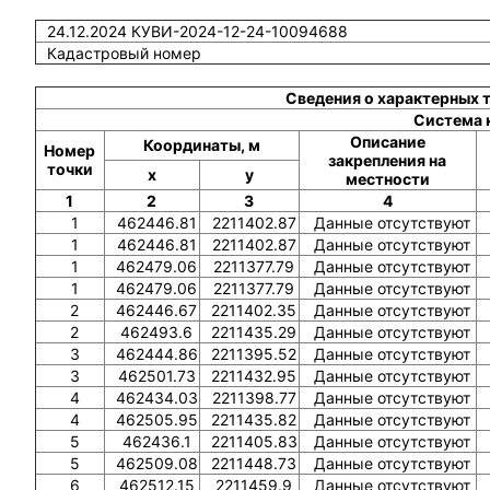
24.12.2024 КУВИ-2024-12-24-10094688
Кадастровый номер
Сведения о характерных 
Система 
Описание
Координаты, м
Номер
закрепления на
точки
x
y
местности
1
2
3
4
1
462446.81
2211402.87
Данные отсутствуют
1
462446.81
2211402.87
Данные отсутствуют
1
462479.06
2211377.79
Данные отсутствуют
1
462479.06
2211377.79
Данные отсутствуют
2
462446.67
2211402.35
Данные отсутствуют
2
462493.6
2211435.29
Данные отсутствуют
3
462444.86
2211395.52
Данные отсутствуют
3
462501.73
2211432.95
Данные отсутствуют
4
462434.03
2211398.77
Данные отсутствуют
4
462505.95
2211435.82
Данные отсутствуют
5
462436.1
2211405.83
Данные отсутствуют
5
462509.08
2211448.73
Данные отсутствуют
6
462512.15
2211459.9
Данные отсутствуют