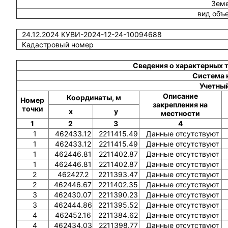
Земе
вид объ
24.12.2024 КУВИ-2024-12-24-10094688
Кадастровый номер
Сведения о характерных 
Система 
Учетный
Описание
Координаты, м
Номер
закрепления на
точки
x
y
местности
1
2
3
4
1
462433.12
2211415.49
Данные отсутствуют
1
462433.12
2211415.49
Данные отсутствуют
1
462446.81
2211402.87
Данные отсутствуют
1
462446.81
2211402.87
Данные отсутствуют
2
462427.2
2211393.47
Данные отсутствуют
2
462446.67
2211402.35
Данные отсутствуют
3
462430.07
2211390.23
Данные отсутствуют
3
462444.86
2211395.52
Данные отсутствуют
4
462452.16
2211384.62
Данные отсутствуют
4
462434.03
2211398.77
Данные отсутствуют