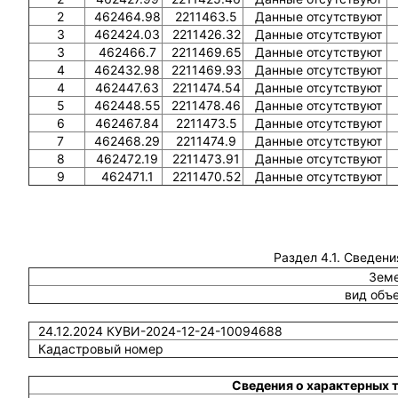
2
462464.98
2211463.5
Данные отсутствуют
3
462424.03
2211426.32
Данные отсутствуют
3
462466.7
2211469.65
Данные отсутствуют
4
462432.98
2211469.93
Данные отсутствуют
4
462447.63
2211474.54
Данные отсутствуют
5
462448.55
2211478.46
Данные отсутствуют
6
462467.84
2211473.5
Данные отсутствуют
7
462468.29
2211474.9
Данные отсутствуют
8
462472.19
2211473.91
Данные отсутствуют
9
462471.1
2211470.52
Данные отсутствуют
Раздел 4.1. Сведени
Земе
вид объ
24.12.2024 КУВИ-2024-12-24-10094688
Кадастровый номер
Сведения о характерных 