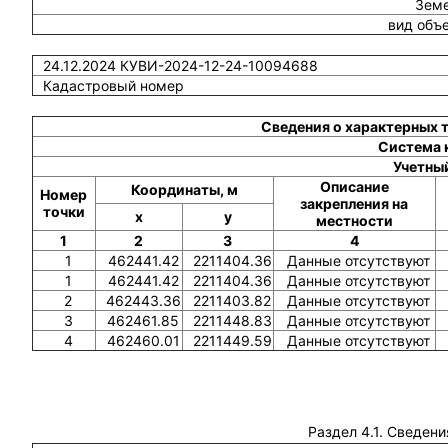
Земе
вид объ
24.12.2024 КУВИ-2024-12-24-10094688
Кадастровый номер
Сведения о характерных 
Система 
Учетный
Описание
Координаты, м
Номер
закрепления на
точки
x
y
местности
1
2
3
4
1
462441.42
2211404.36
Данные отсутствуют
1
462441.42
2211404.36
Данные отсутствуют
2
462443.36
2211403.82
Данные отсутствуют
3
462461.85
2211448.83
Данные отсутствуют
4
462460.01
2211449.59
Данные отсутствуют
Раздел 4.1. Сведени