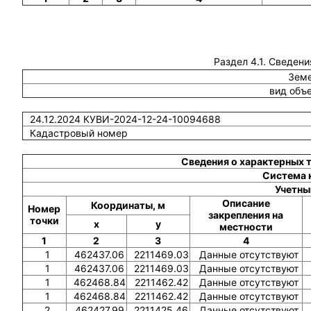
Раздел 4.1. Сведени
Земе
вид объ
24.12.2024 КУВИ-2024-12-24-10094688
Кадастровый номер
Сведения о характерных 
Система 
Учетны
Описание
Координаты, м
Номер
закрепления на
точки
x
y
местности
1
2
3
4
1
462437.06
2211469.03
Данные отсутствуют
1
462437.06
2211469.03
Данные отсутствуют
1
462468.84
2211462.42
Данные отсутствуют
1
462468.84
2211462.42
Данные отсутствуют
2
462427.99
2211425.46
Данные отсутствуют