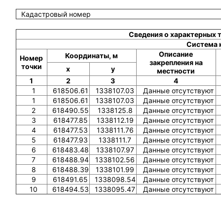
Кадастровый номер
Сведения о характерных 
Система 
Описание
Координаты, м
Номер
закрепления на
точки
x
y
местности
1
2
3
4
1
618506.61
1338107.03
Данные отсутствуют
1
618506.61
1338107.03
Данные отсутствуют
2
618490.55
1338125.8
Данные отсутствуют
3
618477.85
1338112.19
Данные отсутствуют
4
618477.53
1338111.76
Данные отсутствуют
5
618477.93
1338111.7
Данные отсутствуют
6
618483.48
1338107.97
Данные отсутствуют
7
618488.94
1338102.56
Данные отсутствуют
8
618488.39
1338101.99
Данные отсутствуют
9
618491.65
1338098.54
Данные отсутствуют
10
618494.53
1338095.47
Данные отсутствуют