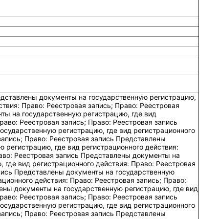
ную регистрацию, где вид регистрационного действия: Право: Реестровая запись; Право: Реестровая запись Представлены документы на государственную регистрацию, где вид регистрационного действия: Право: Реестровая запись; Право: Реестровая запись Представлены документы на государственную регистрацию, где вид регистрационного действия: Право: Реестровая запись; Право: Реестровая запись Представлены документы на государственную регистрацию, где вид регистрационного действия: Право: Реестровая запись; Право: Реестровая запись Представлены документы на государственную регистрацию, где вид регистрационного действия: Право: Реестровая запись; Право: Реестровая запись Представлены документы на государственную регистрацию, где вид регистрационного действия: Право: Реестровая запись; Право: Реестровая запись Представлены документы на государственную регистрацию, где вид регистрационного действия: Право: Реестровая запись; Право: Реестровая запись Представлены документы на государственную регистрацию, где вид регистрационного действия: Право: Реестровая запись; Право: Реестровая запись Представлены документы на государственную регистрацию, где вид регистрационного действия: Право: Реестровая запись; Право: Реестровая запись Представлены документы на государственную регистрацию, где вид регистрационного действия: Право: Реестровая запись; Право: Реестровая запись Представлены документы на государственную регистрацию, где вид регистрационного действия: Право: Реестровая запись; Право: Реестровая запись Представлены документы на государственную регистрацию, где вид регистрационного действия: Право: Реестровая запись; Право: Реестровая запись Представлены документы на государственную регистрацию, где вид регистрационного действия: Право: Реестровая запись; Право: Реестровая запись Представлены документы на государственную регистрацию, где вид регистрационного действия: Право: Реестровая запись; Право: Реестровая запись Представлены документы на государственную регистрацию, где вид регистрационного действия: Право: Реестровая запись; Право: Реестровая запись Представлены документы на государственную регистрацию, где вид регистрационного действия: Право: Реестровая запись; Право: Реестровая запись Представлены документы на государственную регистрацию, где вид регистрационного действия: Право: Реестровая запись; Право: Реестровая запись Представлены документы на государственную регистрацию, где вид регистрационного действия: Право: Реестровая запись; Право: Реестровая запись Представлены документы на государственную регистрацию, где вид регистрационного действия: Право: Реестровая запись; Право: Реестровая запись Представлены документы на государственную регистрацию, где вид регистрационного действия: Право: Реестровая запись; Право: Реестровая запись Представлены документы на государственную регистрацию, где вид регистрационного действия: Право: Реестровая запись; Право: Реестровая запись Представлены документы на государственную регистрацию, где вид регистрационного действия: Право: Реестровая запись; Право: Реестровая запись Представлены документы на государственную регистрацию, где вид регистрационного действия: Право: Реестровая запись; Право: Реестровая запись Представлены документы на государственную регистрацию, где вид регистрационного действия: Право: Реестровая запись; Право: Реестровая запись Представлены документы на государственную регистрацию, где вид регистрационного действия: Право: Реестровая запись; Право: Реестровая запись Представлены документы на государственную регистрацию, где вид регистрационного действия: Право: Реестровая запись; Право: Реестровая запись Представлены документы на государственную регистрацию, где вид регистрационного действия: Право: Реестровая запись; Право: Реестровая запись Представлены документы на государственную регистрацию, где вид регистрационного действия: Право: Реестровая запись; Право: Реестровая запись Представлены документы на государственную регистрацию, где вид регистрационного действия: Право: Реестровая запись; Право: Реестровая запись Представлены документы на государственную регистрацию, где вид регистрационного действия: Право: Реестровая запись; Право: Реестровая запись Представлены документы на государственную регистрацию, где вид регистрационного действия: Право: Реестровая запись; Право: Реестровая запись Представлены документы на государственную регистрацию, где вид регистрационного действия: Право: Реестровая запись; Право: Реестровая запись Представлены документы на государственную регистрацию, где вид регистрационного действия: Право: Реестровая запись; Право: Реестровая запись Представлены документы на государственную регистрацию, где вид регистрационного действия: Право: Реестровая запись; Право: Реестровая запись Представлены документы на государственную регистрацию, где вид регистрационного действия: Право: Реестровая запись; Право: Реестровая запись Представлены документы на государственную регистрацию, где вид регистрационного действия: Право: Реестровая запись; Право: Реестровая запись Представлены документы на государственную регистрацию, где вид регистрационного действия: Право: Реестровая запись; Право: Реестровая запись Представлены документы на государственную регистрацию, где вид регистрационного действия: Право: Реестровая запись; Право: Реестровая запись Представлены документы на государственную регистрацию, где вид регистрационного действия: Право: Реестровая запись; Право: Реестровая запись Представлены документы на государственную регистрацию, где вид регистрационного действия: Право: Реестровая запись; Право: Реестровая запись Представлены документы на государственную регистрацию, где вид регистрац