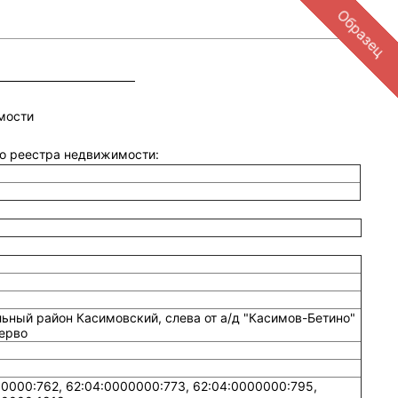
Образец
мости
ого реестра недвижимости:
ьный район Касимовский, слева от а/д "Касимов-Бетино"
Перво
0000:762, 62:04:0000000:773, 62:04:0000000:795,