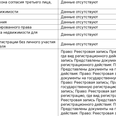
она согласия третьего лица,
Данные отсутствуют
вижимости
Данные отсутствуют
Данные отсутствуют
ания
Данные отсутствуют
ированного права
Данные отсутствуют
та недвижимости для
Данные отсутствуют
истрации без личного участия
Данные отсутствуют
еля
Право: Реестровая запись Представлены документы на государственную регистрацию, где вид регистрационного действия: Право: Реестровая запись; Право: Реестровая запись Представлены документы на государственную регистрацию, где вид регистрационного действия: Право: Реестровая запись; Право: Реестровая запись Представлены документы на государственную регистрацию, где вид регистрационного действия: Право: Реестровая запись; Право: Реестровая запись Представлены документы на государственную регистрацию, где вид регистрационного действия: Право: Реестровая запись; Право: Реестровая запись Представлены документы на государственную регистрацию, где вид регистрационного действия: Право: Реестровая запись; Право: Реестровая запись Представлены документы на государственную регистрацию, где вид регистрационного действия: Право: Реестровая запись; Право: Реестровая запись Представлены документы на государственную регистрацию, где вид регистрационного действия: Право: Реестровая запись; Право: Реестровая запись Представлены документы на государственную регистрацию, где вид регистрационного действия: Право: Реестровая запись; Право: Реестровая запись Представлены документы на государственную регистрацию, где вид регистрационного действия: Право: Реестровая запись; Право: Реестровая запись Представлены документы на государственную регистрацию, где вид регистрационного действия: Право: Реестровая запись; Право: Реестровая запись Представлены документы на государственную регистрацию, где вид регистрационного действия: Право: Реестровая запись; Право: Реестровая запись Представлены документы на государственную регистрацию, где вид регистрационного действия: Право: Реестровая запись; Право: Реестровая запись Представлены документы на государственную регистрацию, где вид регистрационного действия: Право: Реестровая запись; Право: Реестровая запись Представлены документы на государственную регистрацию, где вид регистрационного действия: Право: Реестровая запись; Право: Реестровая запись Представлены документы на государственную регистрацию, где вид регистрационного действия: Право: Реестровая запись; Право: Реестровая запись Представлены документы на государственную регистрацию, где вид регистрационного действия: Право: Реестровая запись; Право: Реестровая запись Представлены документы на государственную регистрацию, где вид регистрационного действия: Право: Реестровая запись; Право: Реестровая запись Представлены документы на государственную регистрацию, где вид регистрационного действия: Право: Реестровая запись; Право: Реестровая запись Представлены документы на государственную регистрацию, где вид регистрационного действия: Право: Реестровая запись; Право: Реестровая запись Представлены документы на государственную регистрацию, где вид регистрационного действия: Право: Реестровая запись; Право: Реестровая запись Представлены документы на государственную регистрацию, где вид регистрационного действия: Право: Реестровая запись; Право: Реестровая запись Представлены документы на государствен