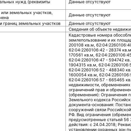
альных нужд (реквизиты
Данные отсутствуют
 или земельных участков,
Данные отсутствуют
чена
и границ земельных участков
Данные отсутствуют
Сведения об объекте недвижи
Кадастровые номера обособленных (условных) участков, входящих в единое землепользование и их площади: 62:04:2260106:38 - 886900 кв.м, 62:04:2260106:39 - 200108 кв.м, 62:04:2260106:40 - 771314 кв.м, 62:04:2260106:41 - 552653 кв.м, 62:04:2260106:42 - 28374 кв.м, 62:04:2260106:43 - 95992 кв.м, 62:04:2260106:44 - 170561 кв.м, 62:04:2260106:45 - 395944 кв.м, 62:04:2260106:46 - 350449 кв.м, 62:04:2260106:47 - 594742 кв.м, 62:04:2260106:48 - 1453411 кв.м, 62:04:2260106:49 - 1904315 кв.м, 62:04:2260106:50 - 2568264 кв.м, 62:04:2260106:51 - 330418 кв.м, 62:04:2260106:52 - 488340 кв.м, 62:04:2260106:53 - 60219 кв.м, 62:04:2260106:54 - 1600054 кв.м, 62:04:2260106:55 - 278340 кв.м, 62:04:2260106:56 - 811350 кв.м, 62:04:2260106:57 - 665465 кв.м. Сведения об ограничениях права на объект недвижимости, обременениях данного объекта, не зарегистрированных в реестре прав, ограничений прав и обременений недвижимого имущества: Вид ограничения (обременения): Ограничения прав на земельный участок, предусмотренные статьей 56 Земельного кодекса Российской Федерации; срок действия: c 21.01.2016; Реквизиты документа-основания: Постановление "Об утверждении Правил охраны линий и сооружений связи Российской Федерации" от 1995-06-09 № 578 выдан: Правительство РФ. Вид ограничения (обременения): Ограничения прав на земельный участок, предусмотренные статьей 56 Земельного кодекса Российской Федерации; срок действия: c 24.04.2018; Реквизиты документа-основания: Распоряжение об установлении охранных зон пунктов государственной геодезической сети на территории Рязанской области от 2017-04-24 № р/07 выдан: Управление Федеральной службы государственной регистрации, кадастра и картографии по Рязанской области. Вид ограничения (обременения): Ограничения прав на земельный участок, предусмотренные статьей 56 Земельного кодекса Российской Федерации; срок действия: c 10.04.2017; Реквизиты документа-основания: Постановление "О порядке установления охранных зон объектов электросетевого хозяйства и особых условий использования земельных участков, расположенных в границах таких зон" от 2009-02-24 № 160 выдан: Правительство РФ. Вид ограничения (обременения): Ограничения прав на земельный участок, предусмотренные статьей 56 Земельного кодекса Российской Федерации; срок действия: c 06.04.2017; Реквизиты документа-основания: Постановление "О порядке установления охранных зон объектов электросетевого хозяйства и особых условий использования земельных участков, расположенных в границах таких зон" от 2009-02-24 № 160 выдан: Правительство РФ. Вид ограничения (обременения): Ограничения прав на земельный участок, предусмотренные статьей 56 Земельного кодекса Российской Федерации; срок действия: c 06.04.2017; Реквизиты документа-основания: Постановление "О порядке установления охранных зон объектов электросетевого хозяйства и особых условий использования земельных участков, расположенных в границах таких зон" от 2009-02-24 № 160 выдан: Правительство РФ. Вид ограничения (обременения): Ограничения прав на земельный участок, предусмотренные статьей 56 Земельного кодекса Российской Федерации; срок действия: c 23.03.2017; Реквизиты документа-основания: Постановление о порядке установ