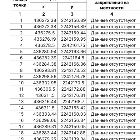
закрепления на
точки
x
y
местности
1
2
3
4
1
436272.38
2242156.89
Данные отсутствуют
1
436272.38
2242156.89
Данные отсутствуют
2
436275.5
2242159.44
Данные отсутствуют
3
436276.19
2242159.95
Данные отсутствуют
4
436278.5
2242161.75
Данные отсутствуют
5
436280.94
2242163.66
Данные отсутствуют
6
436282.39
2242164.8
Данные отсутствуют
7
436284.38
2242166.36
Данные отсутствуют
8
436293.81
2242173.52
Данные отсутствуют
9
436298.56
2242176.78
Данные отсутствуют
10
436302.95
2242170.5
Данные отсутствуют
11
436306.5
2242172.88
Данные отсутствуют
12
436311.5
2242176.31
Данные отсутствуют
13
436316.44
2242168.7
Данные отсутствуют
14
436311.5
2242165.42
Данные отсутствуют
15
436303.44
2242160.03
Данные отсутствуют
16
436298.06
2242156.34
Данные отсутствуют
17
436289.31
2242150.05
Данные отсутствуют
18
436283.44
2242142.88
Данные отсутствуют
19
436279.25
2242139.34
Данные отсутствуют