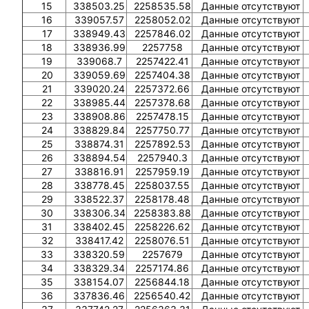
15
338503.25
2258535.58
Данные отсутствуют
16
339057.57
2258052.02
Данные отсутствуют
17
338949.43
2257846.02
Данные отсутствуют
18
338936.99
2257758
Данные отсутствуют
19
339068.7
2257422.41
Данные отсутствуют
20
339059.69
2257404.38
Данные отсутствуют
21
339020.24
2257372.66
Данные отсутствуют
22
338985.44
2257378.68
Данные отсутствуют
23
338908.86
2257478.15
Данные отсутствуют
24
338829.84
2257750.77
Данные отсутствуют
25
338874.31
2257892.53
Данные отсутствуют
26
338894.54
2257940.3
Данные отсутствуют
27
338816.91
2257959.19
Данные отсутствуют
28
338778.45
2258037.55
Данные отсутствуют
29
338522.37
2258178.48
Данные отсутствуют
30
338306.34
2258383.88
Данные отсутствуют
31
338402.45
2258226.62
Данные отсутствуют
32
338417.42
2258076.51
Данные отсутствуют
33
338320.59
2257679
Данные отсутствуют
34
338329.34
2257174.86
Данные отсутствуют
35
338154.07
2256844.18
Данные отсутствуют
36
337836.46
2256540.42
Данные отсутствуют