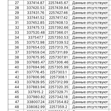
27
337414.87
2257445.67
Данные отсутствуют
28
337420.53
2257439.84
Данные отсутствуют
29
337431.76
2257427.46
Данные отсутствуют
30
337441.52
2257417.42
Данные отсутствуют
31
337452.85
2257408.13
Данные отсутствуют
32
337475.13
2257392.66
Данные отсутствуют
33
337520.48
2257366.01
Данные отсутствуют
34
337547.7
2257350.53
Данные отсутствуют
35
337572.98
2257339.52
Данные отсутствуют
36
337654.03
2257313.75
Данные отсутствуют
37
337659.04
2257311.89
Данные отсутствуют
38
337675.95
2257307.81
Данные отсутствуют
39
337685.47
2257306.46
Данные отсутствуют
40
337694.96
2257305.99
Данные отсутствуют
41
337776.45
2257303.1
Данные отсутствуют
42
337806.96
2257308.1
Данные отсутствуют
43
337829.95
2257312.99
Данные отсутствуют
44
337883.94
2257320.35
Данные отсутствуют
45
337915.2
2257329.71
Данные отсутствуют
46
337980.82
2257342.18
Данные отсутствуют
47
338007.24
2257354.82
Данные отсутствуют
48
338082.99
2257359.2
Данные отсутствуют