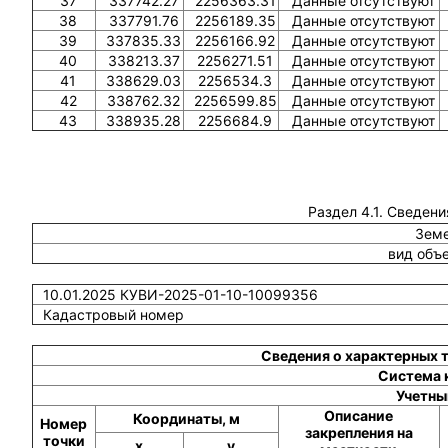
37
337742.27
2256363.31
Данные отсутствуют
38
337791.76
2256189.35
Данные отсутствуют
39
337835.33
2256166.92
Данные отсутствуют
40
338213.37
2256271.51
Данные отсутствуют
41
338629.03
2256534.3
Данные отсутствуют
42
338762.32
2256599.85
Данные отсутствуют
43
338935.28
2256684.9
Данные отсутствуют
Раздел 4.1. Сведени
Земе
вид объ
10.01.2025 КУВИ-2025-01-10-10099356
Кадастровый номер
Сведения о характерных 
Система 
Учетны
Описание
Координаты, м
Номер
закрепления на
точки
x
y