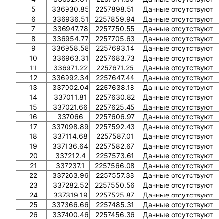
5
336930.85
2257898.51
Данные отсутствуют
6
336936.51
2257859.94
Данные отсутствуют
7
336947.78
2257750.55
Данные отсутствуют
8
336954.77
2257705.63
Данные отсутствуют
9
336958.58
2257693.14
Данные отсутствуют
10
336963.31
2257683.73
Данные отсутствуют
11
336971.22
2257671.25
Данные отсутствуют
12
336992.34
2257647.44
Данные отсутствуют
13
337002.04
2257638.18
Данные отсутствуют
14
337011.81
2257630.82
Данные отсутствуют
15
337021.66
2257625.45
Данные отсутствуют
16
337066
2257606.97
Данные отсутствуют
17
337098.89
2257592.43
Данные отсутствуют
18
337114.68
2257587.01
Данные отсутствуют
19
337136.64
2257582.67
Данные отсутствуют
20
337212.4
2257573.61
Данные отсутствуют
21
337237.1
2257566.08
Данные отсутствуют
22
337263.96
2257557.38
Данные отсутствуют
23
337282.52
2257550.56
Данные отсутствуют
24
337319.19
2257525.87
Данные отсутствуют
25
337366.66
2257485.31
Данные отсутствуют
26
337400.46
2257456.36
Данные отсутствуют