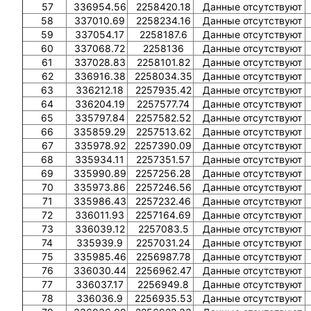
57
336954.56
2258420.18
Данные отсутствуют
58
337010.69
2258234.16
Данные отсутствуют
59
337054.17
2258187.6
Данные отсутствуют
60
337068.72
2258136
Данные отсутствуют
61
337028.83
2258101.82
Данные отсутствуют
62
336916.38
2258034.35
Данные отсутствуют
63
336212.18
2257935.42
Данные отсутствуют
64
336204.19
2257577.74
Данные отсутствуют
65
335797.84
2257582.52
Данные отсутствуют
66
335859.29
2257513.62
Данные отсутствуют
67
335978.92
2257390.09
Данные отсутствуют
68
335934.11
2257351.57
Данные отсутствуют
69
335990.89
2257256.28
Данные отсутствуют
70
335973.86
2257246.56
Данные отсутствуют
71
335986.43
2257232.46
Данные отсутствуют
72
336011.93
2257164.69
Данные отсутствуют
73
336039.12
2257083.5
Данные отсутствуют
74
335939.9
2257031.24
Данные отсутствуют
75
335985.46
2256987.78
Данные отсутствуют
76
336030.44
2256962.47
Данные отсутствуют
77
336037.17
2256949.8
Данные отсутствуют
78
336036.9
2256935.53
Данные отсутствуют