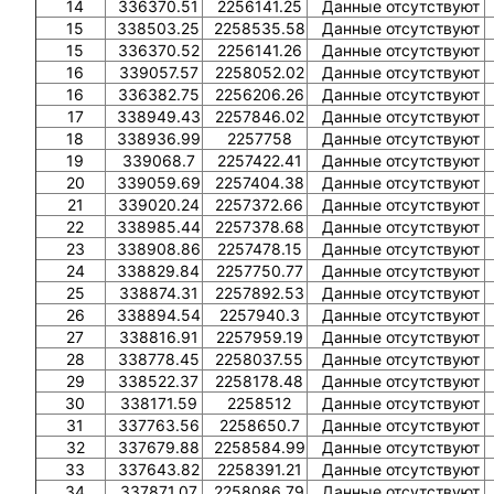
14
336370.51
2256141.25
Данные отсутствуют
15
338503.25
2258535.58
Данные отсутствуют
15
336370.52
2256141.26
Данные отсутствуют
16
339057.57
2258052.02
Данные отсутствуют
16
336382.75
2256206.26
Данные отсутствуют
17
338949.43
2257846.02
Данные отсутствуют
18
338936.99
2257758
Данные отсутствуют
19
339068.7
2257422.41
Данные отсутствуют
20
339059.69
2257404.38
Данные отсутствуют
21
339020.24
2257372.66
Данные отсутствуют
22
338985.44
2257378.68
Данные отсутствуют
23
338908.86
2257478.15
Данные отсутствуют
24
338829.84
2257750.77
Данные отсутствуют
25
338874.31
2257892.53
Данные отсутствуют
26
338894.54
2257940.3
Данные отсутствуют
27
338816.91
2257959.19
Данные отсутствуют
28
338778.45
2258037.55
Данные отсутствуют
29
338522.37
2258178.48
Данные отсутствуют
30
338171.59
2258512
Данные отсутствуют
31
337763.56
2258650.7
Данные отсутствуют
32
337679.88
2258584.99
Данные отсутствуют
33
337643.82
2258391.21
Данные отсутствуют
34
337871.07
2258086.79
Данные отсутствуют