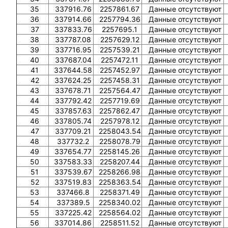
35
337916.76
2257861.67
Данные отсутствуют
36
337914.66
2257794.36
Данные отсутствуют
37
337833.76
2257695.1
Данные отсутствуют
38
337787.08
2257629.12
Данные отсутствуют
39
337716.95
2257539.21
Данные отсутствуют
40
337687.04
2257472.11
Данные отсутствуют
41
337644.58
2257452.97
Данные отсутствуют
42
337624.25
2257458.31
Данные отсутствуют
43
337678.71
2257564.47
Данные отсутствуют
44
337792.42
2257719.69
Данные отсутствуют
45
337857.63
2257862.47
Данные отсутствуют
46
337805.74
2257978.12
Данные отсутствуют
47
337709.21
2258043.54
Данные отсутствуют
48
337732.2
2258078.79
Данные отсутствуют
49
337654.77
2258145.26
Данные отсутствуют
50
337583.33
2258207.44
Данные отсутствуют
51
337539.67
2258266.98
Данные отсутствуют
52
337519.83
2258363.54
Данные отсутствуют
53
337466.8
2258371.49
Данные отсутствуют
54
337389.5
2258340.02
Данные отсутствуют
55
337225.42
2258564.02
Данные отсутствуют
56
337014.86
2258511.52
Данные отсутствуют