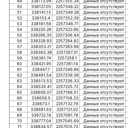
49
338113.94
2257355.34
Данные отсутствуют
50
338127.05
2257346.22
Данные отсутствуют
51
338141.13
2257349.28
Данные отсутствуют
52
338153.4
2257352.39
Данные отсутствуют
53
338181.58
2257346.71
Данные отсутствуют
54
338220.26
2257322.66
Данные отсутствуют
55
338296.35
2257306.94
Данные отсутствуют
56
338329.93
2257294.82
Данные отсутствуют
57
338353.21
2257283.96
Данные отсутствуют
58
338383.38
2257267.31
Данные отсутствуют
59
338391.74
2257258.1
Данные отсутствуют
60
338421.95
2257261.14
Данные отсутствуют
61
338447.7
2257249.66
Данные отсутствуют
62
338491.54
2257239.36
Данные отсутствуют
63
338513.53
2257236.33
Данные отсутствуют
64
338535.41
2257225.72
Данные отсутствуют
65
338606.07
2257186.51
Данные отсутствуют
66
338658.5
2257158.33
Данные отсутствуют
67
338673.1
2257132.79
Данные отсутствуют
68
338681.63
2257121.02
Данные отсутствуют
69
338722.18
2257081.78
Данные отсутствуют
70
338777.04
2257045.69
Данные отсутствуют
71
338834.57
2257015.72
Данные отсутствуют