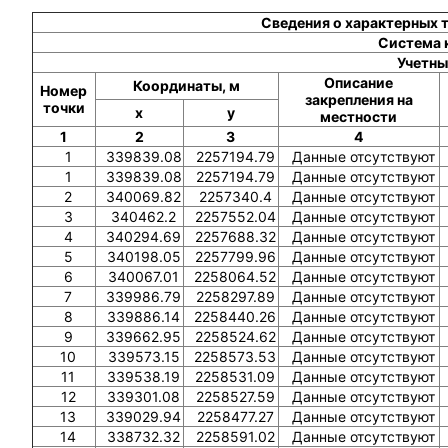
Сведения о характерных 
Система 
Учетны
Описание
Координаты, м
Номер
закрепления на
точки
x
y
местности
1
2
3
4
1
339839.08
2257194.79
Данные отсутствуют
1
339839.08
2257194.79
Данные отсутствуют
2
340069.82
2257340.4
Данные отсутствуют
3
340462.2
2257552.04
Данные отсутствуют
4
340294.69
2257688.32
Данные отсутствуют
5
340198.05
2257799.96
Данные отсутствуют
6
340067.01
2258064.52
Данные отсутствуют
7
339986.79
2258297.89
Данные отсутствуют
8
339886.14
2258440.26
Данные отсутствуют
9
339662.95
2258524.62
Данные отсутствуют
10
339573.15
2258573.53
Данные отсутствуют
11
339538.19
2258531.09
Данные отсутствуют
12
339301.08
2258527.59
Данные отсутствуют
13
339029.94
2258477.27
Данные отсутствуют
14
338732.32
2258591.02
Данные отсутствуют