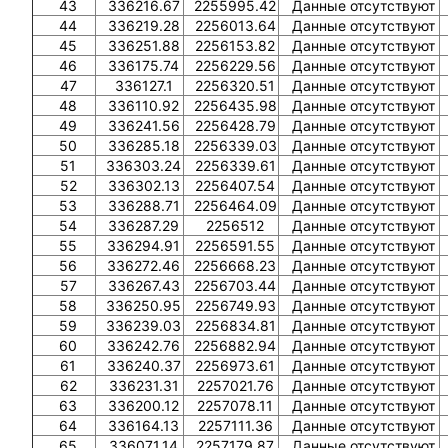
43
336216.67
2255995.42
Данные отсутствуют
44
336219.28
2256013.64
Данные отсутствуют
45
336251.88
2256153.82
Данные отсутствуют
46
336175.74
2256229.56
Данные отсутствуют
47
336127.1
2256320.51
Данные отсутствуют
48
336110.92
2256435.98
Данные отсутствуют
49
336241.56
2256428.79
Данные отсутствуют
50
336285.18
2256339.03
Данные отсутствуют
51
336303.24
2256339.61
Данные отсутствуют
52
336302.13
2256407.54
Данные отсутствуют
53
336288.71
2256464.09
Данные отсутствуют
54
336287.29
2256512
Данные отсутствуют
55
336294.91
2256591.55
Данные отсутствуют
56
336272.46
2256668.23
Данные отсутствуют
57
336267.43
2256703.44
Данные отсутствуют
58
336250.95
2256749.93
Данные отсутствуют
59
336239.03
2256834.81
Данные отсутствуют
60
336242.76
2256882.94
Данные отсутствуют
61
336240.37
2256973.61
Данные отсутствуют
62
336231.31
2257021.76
Данные отсутствуют
63
336200.12
2257078.11
Данные отсутствуют
64
336164.13
2257111.36
Данные отсутствуют
65
336071.14
2257179.87
Данные отсутствуют