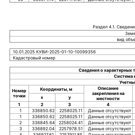
Раздел 4.1. Сведени
Земе
вид объ
10.01.2025 КУВИ-2025-01-10-10099356
Кадастровый номер
Сведения о характерных 
Система 
Учетны
Описание
Координаты, м
Номер
закрепления на
точки
x
y
местности
1
2
3
4
1
336850.62
2258025.11
Данные отсутствуют
1
336850.62
2258025.11
Данные отсутствуют
2
336845.64
2258024.41
Данные отсутствуют
3
336892.04
2257978.51
Данные отсутствуют
4
336927.61
2257911.85
Данные отсутствуют