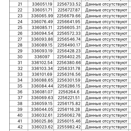
21
336051.19
2256733.52
Данные отсутствуют
22
336051.71
2256727.87
Данные отсутствуют
23
336065.99
2256679.66
Данные отсутствуют
24
336076.49
2256641.95
Данные отсутствуют
25
336085.11
2256605.31
Данные отсутствуют
26
336094.54
2256572.33
Данные отсутствуют
27
336093.86
2256546.74
Данные отсутствуют
28
336089.15
2256490.17
Данные отсутствуют
29
336093.19
2256428.23
Данные отсутствуют
30
336097
2256402.25
Данные отсутствуют
31
336102.54
2256380.66
Данные отсутствуют
32
336103.34
2256331.78
Данные отсутствуют
33
336101.69
2256316.56
Данные отсутствуют
34
336088.65
2256301.59
Данные отсутствуют
35
336084.44
2256286.15
Данные отсутствуют
36
336081.07
2256264.6
Данные отсутствуют
37
336069.63
2256221.51
Данные отсутствуют
38
336059.15
2256175.82
Данные отсутствуют
39
336044.05
2256116.28
Данные отсутствуют
40
336032.61
2256062.78
Данные отсутствуют
41
336025.86
2256015.46
Данные отсутствуют
42
336023.62
2255982.42
Данные отсутствуют