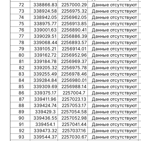
72
338866.83
2257000.29
Данные отсутствуют
73
338924.58
2256975.32
Данные отсутствуют
74
338942.05
2256962.05
Данные отсутствуют
75
338975.77
2256913.85
Данные отсутствуют
76
339001.63
2256890.41
Данные отсутствуют
77
339029.51
2256886.39
Данные отсутствуют
78
339068.44
2256893.57
Данные отсутствуют
79
339105.21
2256914.01
Данные отсутствуют
80
339162.72
2256952.96
Данные отсутствуют
81
339184.78
2256969.37
Данные отсутствуют
82
339205.32
2256975.78
Данные отсутствуют
83
339255.49
2256978.46
Данные отсутствуют
84
339284.84
2256980.01
Данные отсутствуют
85
339309.69
2256988.14
Данные отсутствуют
86
339375.17
2257004.7
Данные отсутствуют
87
339411.96
2257023.13
Данные отсутствуют
88
339424.74
2257053.17
Данные отсутствуют
89
339429.3
2257054.58
Данные отсутствуют
90
339436.55
2257052.98
Данные отсутствуют
91
339454.1
2257041.44
Данные отсутствуют
92
339473.32
2257037.16
Данные отсутствуют
93
339544.37
2257030.67
Данные отсутствуют