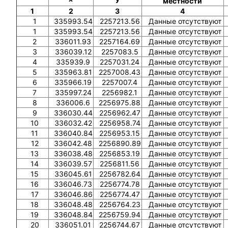
местности
1
2
3
4
1
335993.54
2257213.56
Данные отсутствуют
1
335993.54
2257213.56
Данные отсутствуют
2
336011.93
2257164.69
Данные отсутствуют
3
336039.12
2257083.5
Данные отсутствуют
4
335939.9
2257031.24
Данные отсутствуют
5
335963.81
2257008.43
Данные отсутствуют
6
335966.19
2257007.4
Данные отсутствуют
7
335997.24
2256982.1
Данные отсутствуют
8
336006.6
2256975.88
Данные отсутствуют
9
336030.44
2256962.47
Данные отсутствуют
10
336032.42
2256958.74
Данные отсутствуют
11
336040.84
2256953.15
Данные отсутствуют
12
336042.48
2256890.89
Данные отсутствуют
13
336038.48
2256853.19
Данные отсутствуют
14
336039.57
2256811.56
Данные отсутствуют
15
336045.61
2256782.64
Данные отсутствуют
16
336046.73
2256774.78
Данные отсутствуют
17
336046.86
2256774.47
Данные отсутствуют
18
336048.48
2256764.23
Данные отсутствуют
19
336048.84
2256759.94
Данные отсутствуют
20
336051.01
2256744.67
Данные отсутствуют