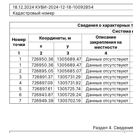
18.12.2024 КУВИ-2024-12-18-10092854
Кадастровый номер
Сведения о характерных 
Система 
Описание
Координаты, м
Номер
закрепления на
точки
x
y
местности
1
2
3
4
1
726950.36
1305689.47
Данные отсутствуют
1
726950.36
1305689.47
Данные отсутствуют
2
726895.05
1305685.07
Данные отсутствуют
3
726891.37
1305731.29
Данные отсутствуют
4
726897.09
1305731.92
Данные отсутствуют
5
726897.61
1305725.74
Данные отсутствуют
6
726943.87
1305729.24
Данные отсутствуют
7
726949.39
1305702.19
Данные отсутствуют
Раздел 4. Сведения