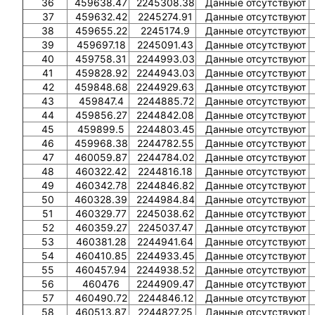
36
459638.47
2245308.38
Данные отсутствуют
37
459632.42
2245274.91
Данные отсутствуют
38
459655.22
2245174.9
Данные отсутствуют
39
459697.18
2245091.43
Данные отсутствуют
40
459758.31
2244993.03
Данные отсутствуют
41
459828.92
2244943.03
Данные отсутствуют
42
459848.68
2244929.63
Данные отсутствуют
43
459847.4
2244885.72
Данные отсутствуют
44
459856.27
2244842.08
Данные отсутствуют
45
459899.5
2244803.45
Данные отсутствуют
46
459968.38
2244782.55
Данные отсутствуют
47
460059.87
2244784.02
Данные отсутствуют
48
460322.42
2244816.18
Данные отсутствуют
49
460342.78
2244846.82
Данные отсутствуют
50
460328.39
2244984.84
Данные отсутствуют
51
460329.77
2245038.62
Данные отсутствуют
52
460359.27
2245037.47
Данные отсутствуют
53
460381.28
2244941.64
Данные отсутствуют
54
460410.85
2244933.45
Данные отсутствуют
55
460457.94
2244938.52
Данные отсутствуют
56
460476
2244909.47
Данные отсутствуют
57
460490.72
2244846.12
Данные отсутствуют
58
460513.87
2244827.25
Данные отсутствуют