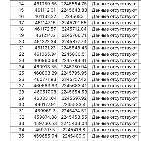
14
461089.65
2245554.75
Данные отсутствуют
15
461112.01
2245643.83
Данные отсутствуют
16
461132.22
2245683
Данные отсутствуют
17
461147.15
2245701.55
Данные отсутствуют
18
461172.57
2245712.04
Данные отсутствуют
19
461214.6
2245706.71
Данные отсутствуют
20
461222.34
2245877.73
Данные отсутствуют
21
461121.23
2245848.45
Данные отсутствуют
22
461065.94
2245830.51
Данные отсутствуют
23
460960.69
2245783.41
Данные отсутствуют
24
460913.55
2245780.94
Данные отсутствуют
25
460893.29
2245795.95
Данные отсутствуют
26
460771.83
2245757.42
Данные отсутствуют
27
460583.83
2245683.41
Данные отсутствуют
28
460517.08
2245654.53
Данные отсутствуют
29
460331.64
2245597.92
Данные отсутствуют
30
460177.91
2245533.4
Данные отсутствуют
31
459969.3
2245474.52
Данные отсутствуют
32
459874.88
2245453.55
Данные отсутствуют
33
459760.53
2245433.04
Данные отсутствуют
34
459707.5
2245416.8
Данные отсутствуют
35
459685.94
2245409.9
Данные отсутствуют