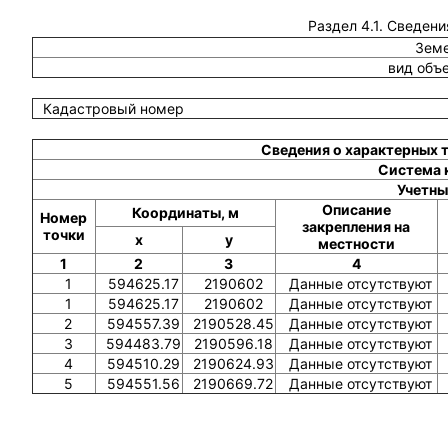
Раздел 4.1. Сведени
Земе
вид объ
Кадастровый номер
Сведения о характерных 
Система 
Учетны
Описание
Координаты, м
Номер
закрепления на
точки
x
y
местности
1
2
3
4
1
594625.17
2190602
Данные отсутствуют
1
594625.17
2190602
Данные отсутствуют
2
594557.39
2190528.45
Данные отсутствуют
3
594483.79
2190596.18
Данные отсутствуют
4
594510.29
2190624.93
Данные отсутствуют
5
594551.56
2190669.72
Данные отсутствуют