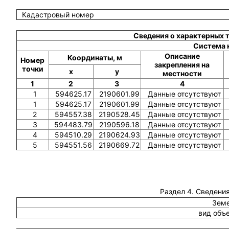
Кадастровый номер
Сведения о характерных 
Система 
Описание
Координаты, м
Номер
закрепления на
точки
x
y
местности
1
2
3
4
1
594625.17
2190601.99
Данные отсутствуют
1
594625.17
2190601.99
Данные отсутствуют
2
594557.38
2190528.45
Данные отсутствуют
3
594483.79
2190596.18
Данные отсутствуют
4
594510.29
2190624.93
Данные отсутствуют
5
594551.56
2190669.72
Данные отсутствуют
Раздел 4. Сведения
Земе
вид объ