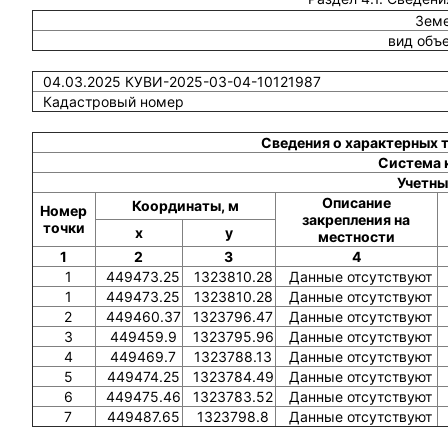
Земе
вид объ
04.03.2025 КУВИ-2025-03-04-10121987
Кадастровый номер
Сведения о характерных 
Система 
Учетны
Описание
Координаты, м
Номер
закрепления на
точки
x
y
местности
1
2
3
4
1
449473.25
1323810.28
Данные отсутствуют
1
449473.25
1323810.28
Данные отсутствуют
2
449460.37
1323796.47
Данные отсутствуют
3
449459.9
1323795.96
Данные отсутствуют
4
449469.7
1323788.13
Данные отсутствуют
5
449474.25
1323784.49
Данные отсутствуют
6
449475.46
1323783.52
Данные отсутствуют
7
449487.65
1323798.8
Данные отсутствуют