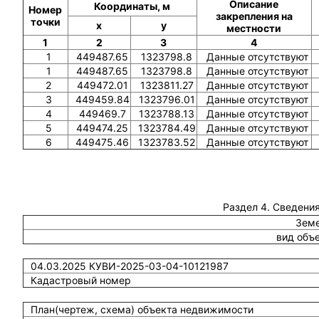
Описание
Координаты, м
Номер
закрепления на
точки
x
y
местности
1
2
3
4
1
449487.65
1323798.8
Данные отсутствуют
1
449487.65
1323798.8
Данные отсутствуют
2
449472.01
1323811.27
Данные отсутствуют
3
449459.84
1323796.01
Данные отсутствуют
4
449469.7
1323788.13
Данные отсутствуют
5
449474.25
1323784.49
Данные отсутствуют
6
449475.46
1323783.52
Данные отсутствуют
Раздел 4. Сведения
Земе
вид объ
04.03.2025 КУВИ-2025-03-04-10121987
Кадастровый номер
План(чертеж, схема) объекта недвижимости