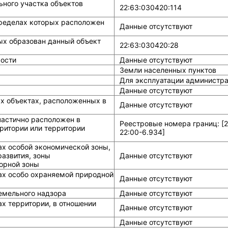
ного участка объектов
22:63:030420:114
ределах которых расположен
Данные отсутствуют
ых образован данный объект
22:63:030420:28
ости
Данные отсутствуют
Земли населенных пунктов
Для эксплуатации администра
Данные отсутствуют
ых объектах, расположенных в
Данные отсутствуют
частично расположен в
Реестровые номера границ: [22
ритории или территории
22:00-6.934]
ах особой экономической зоны,
азвития, зоны
Данные отсутствуют
горной зоны
ах особо охраняемой природной
Данные отсутствуют
земельного надзора
Данные отсутствуют
х территории, в отношении
Данные отсутствуют
Данные отсутствуют