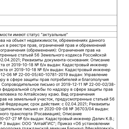
мости имеют статус "актуальные"
ава на объект недвижимости, обременениях данного
ых в реестре прав, ограничений прав и обременений
ограничения (обременения): Ограничения прав на
тренные статьей 56 Земельного кодекса Российской
02.04.2021; Реквизиты документа-основания: Описание
та от 2019-10-18 № б/н выдан: Кадастровый инженер
екта от 2019-10-18 № б/н выдан: Кадастровый инженер
-12-06 № 22-00-05/40-10781-2019 выдан: Управление
ру в сфере защиты прав потребителей и благополучия
 Сопроводительное письмо от 2019-12-11 № 22-00-02/38-
е федеральной службы по надзору в сфере защиты прав
человека по Алтайскому краю. Вид ограничения
прав на земельный участок, предусмотренные статьей 56
й Федерации; срок действия: c 02.04.2021; Реквизиты
одительное письмо от 2020-09-08 № 36703/04 выдан:
ного транспорта (Росавиация); Описание
0-07-27 № б/н выдан: Кадастровый инженер Делич К.В.;
№ 3 выдан: ООО "АлтайГИС"; Приказ «Об установлении
аэродрома гражданской авиации Барнаул (Михайловка)»