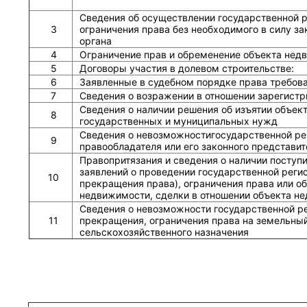
Сведения об осуществлении государственной р
3
ограничения права без необходимого в силу зак
органа
4
Ограничение прав и обременение объекта нед
5
Договоры участия в долевом строительстве:
6
Заявленные в судебном порядке права требов
7
Сведения о возражении в отношении зарегистр
Сведения о наличии решения об изъятии объек
8
государственных и муниципальных нужд
Сведения о невозможностигосударственной рег
9
правообладателя или его законного представит
Правопритязания и сведения о наличии поступ
заявлений о проведении государственной реги
10
прекращения права), ограничения права или о
недвижимости, сделки в отношении объекта н
Сведения о невозможности государственной р
11
прекращения, ограничения права на земельный
сельскохозяйственного назначения