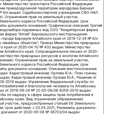
н: Министерство транспорта Российской Федерации;
нии приаэродромной территории аэродрома Барнаул
 № б/н выдан: Судебноэкспертное учреждение СФО НАЛ.
): Ограничения прав на земельный участок,
Земельного кодекса Российской Федерации; срок
изиты документа-основания: Графическое описание Третий
 водозабора подземных вод ООО "Кондитерская фирма
кая фирма "Алтай" Барнаульского месторождения
городе Барнауле Алтайского края от 2019-12-24 № б/н
 линейных объектов"; Приказ Министерства природных
го края от 2020-04-10 № 432 выдан: Министерство
и Алтайского края; Сопроводительное письмо от 2020-
нистерство природных ресурсов и экологии Алтайского
енения): Ограничения прав на земельный участок,
Земельного кодекса Российской Федерации; срок
изиты документа-основания: Описание местоположения
ыдан: Кадастровый инженер Орлова Ю.А.; План границ
выдан: Кадастровый инженер Орлова Ю.А.; Решение от
09-2019 выдан: Управление Федеральной службы по
потребителей и благополучия человека по Алтайскому
мо от 2019-09-24 № 22-00-06/38-8259-2019 выдан:
бы по надзору в сфере защиты прав потребителей и
айскому краю. Вид ограничения (обременения):
ый участок, предусмотренные статьей 56 Земельного
; срок действия: c 02.04.2021; Реквизиты документа-
 документ от 2020-09-08 № 36703/04 выдан: