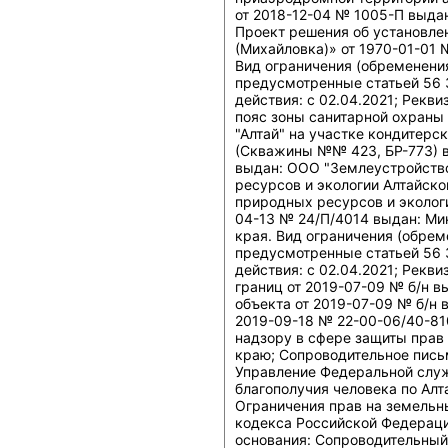
от 2018-12-04 № 1005-П выда
Проект решения об установле
(Михайловка)» от 1970-01-01
Вид ограничения (обременения
предусмотренные статьей 56 
действия: c 02.04.2021; Рекв
пояс зоны санитарной охраны
"Алтай" на участке кондитерс
(Скважины №№ 423, БР-773) в 
выдан: ООО "Землеустройство
ресурсов и экологии Алтайско
природных ресурсов и экологи
04-13 № 24/П/4014 выдан: Ми
края. Вид ограничения (обрем
предусмотренные статьей 56 
действия: c 02.04.2021; Рекв
границ от 2019-07-09 № б/н в
объекта от 2019-07-09 № б/н 
2019-09-18 № 22-00-06/40-81
надзору в сфере защиты прав 
краю; Сопроводительное пись
Управление Федеральной служ
благополучия человека по Алт
Ограничения прав на земельн
кодекса Российской Федерации
основания: Сопроводительный