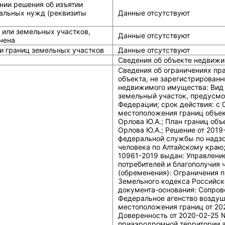
нии решения об изъятии
альных нужд (реквизиты
Данные отсутствуют
 или земельных участков,
Данные отсутствуют
чена
и границ земельных участков
Данные отсутствуют
Сведения об объекте недвижи
Сведения об ограничениях пр
объекта, не зарегистрированн
недвижимого имущества: Вид 
земельный участок, предусмо
Федерации; срок действия: c 
местоположения границ объек
Орлова Ю.А.; План границ объ
Орлова Ю.А.; Решение от 2019
федеральной службы по надзо
человека по Алтайскому краю;
10961-2019 выдан: Управлени
потребителей и благополучия 
(обременения): Ограничения 
Земельного кодекса Российско
документа-основания: Сопров
Федеральное агенство воздуш
местоположения границ от 202
Доверенность от 2020-02-25 
приаэродромной территории 