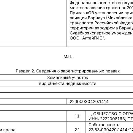
Федеральное агенство воздуш
местоположения границ от 201
Приказ «Об установлении пр
авиации Барнаул (Михайловка
транспорта Российской Федер
территории аэродрома Барнаул
Судебноэкспертное учреждени
ООО "АлтайГИС".
М.П.
Раздел 2. Сведения о зарегистрированных правах
Земельный участок
вид объекта недвижимости
22:63:030420:1414
, , ОБЩЕСТВО С ОГ
1.1
ИНН: 2222008163, ОГ
Собственность
и права
2.1
22:63:030420:1414-22