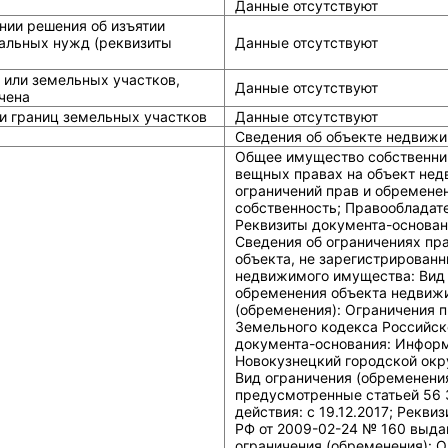
Данные отсутствуют
нии решения об изъятии
альных нужд (реквизиты
Данные отсутствуют
 или земельных участков,
Данные отсутствуют
чена
и границ земельных участков
Данные отсутствуют
Сведения об объекте недвижи
Общее имущество собственни
вещных правах на объект нед
ограничений прав и обремене
собственность; Правообладат
Реквизиты документа-основан
Сведения об ограничениях пр
объекта, не зарегистрированн
недвижимого имущества: Вид 
обременения объекта недвижи
(обременения): Ограничения 
Земельного кодекса Российско
документа-основания: Информ
Новокузнецкий городской окр
Вид ограничения (обременения
предусмотренные статьей 56 
действия: c 19.12.2017; Рекв
РФ от 2009-02-24 № 160 выда
ограничения (обременения): О