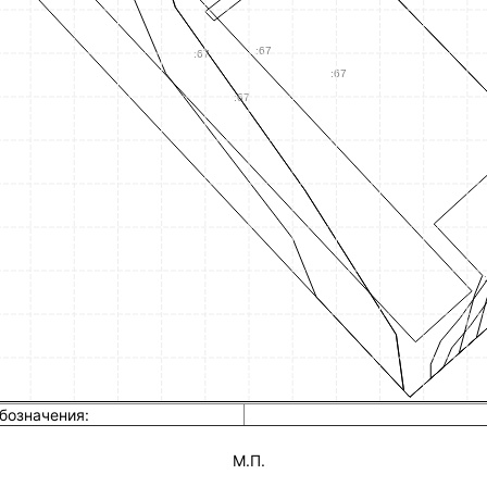
бозначения:
М.П.