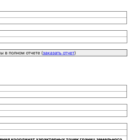
 в полном отчете (
заказать отчет
)
ения координат характерных точек границ земельного