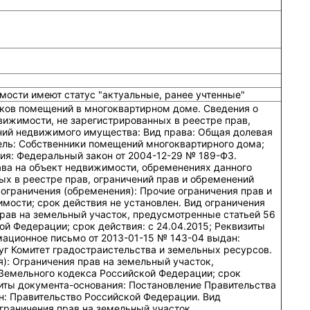
мости имеют статус "актуальные, ранее учтенные"
ков помещений в многоквартирном доме. Сведения о
вижимости, не зарегистрированных в реестре прав,
ний недвижимого имущества: Вид права: Общая долевая
ель: Собственники помещений многоквартирного дома;
ия: Федеральный закон от 2004-12-29 № 189-ФЗ.
ава на объект недвижимости, обременениях данного
ых в реестре прав, ограничений прав и обременений
ограничения (обременения): Прочие ограничения прав и
мости; срок действия не установлен. Вид ограничения
прав на земельный участок, предусмотренные статьей 56
й Федерации; срок действия: c 24.04.2015; Реквизиты
ационное письмо от 2013-01-15 № 143-04 выдан:
уг Комитет градостраистельства и земельных ресурсов.
): Ограничения прав на земельный участок,
Земельного кодекса Российской Федерации; срок
изиты документа-основания: Постановление Правительства
н: Правительство Российской Федерации. Вид
граничения прав на земельный участок,