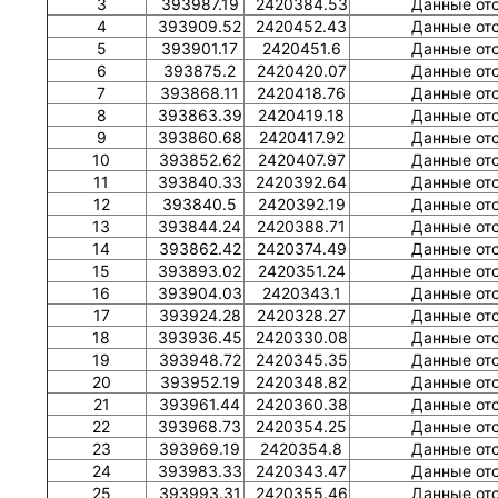
3
393987.19
2420384.53
Данные от
4
393909.52
2420452.43
Данные от
5
393901.17
2420451.6
Данные от
6
393875.2
2420420.07
Данные от
7
393868.11
2420418.76
Данные от
8
393863.39
2420419.18
Данные от
9
393860.68
2420417.92
Данные от
10
393852.62
2420407.97
Данные от
11
393840.33
2420392.64
Данные от
12
393840.5
2420392.19
Данные от
13
393844.24
2420388.71
Данные от
14
393862.42
2420374.49
Данные от
15
393893.02
2420351.24
Данные от
16
393904.03
2420343.1
Данные от
17
393924.28
2420328.27
Данные от
18
393936.45
2420330.08
Данные от
19
393948.72
2420345.35
Данные от
20
393952.19
2420348.82
Данные от
21
393961.44
2420360.38
Данные от
22
393968.73
2420354.25
Данные от
23
393969.19
2420354.8
Данные от
24
393983.33
2420343.47
Данные от
25
393993.31
2420355.46
Данные от