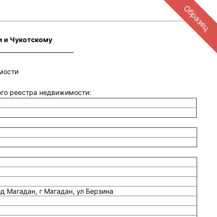
Образец
и и Чукотскому
мости
ного реестра недвижимости:
од Магадан, г Магадан, ул Берзина