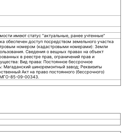
мости имеют статус "актуальные, ранее учтенные"
тка обеспечен доступ посредством земельного участка
стровым номером (кадастровыми номерами): Земли
ользования. Сведения о вещных правах на объект
ованных в реестре прав, ограничений прав и
щества: Вид права: Постоянное бессрочное
ь: Магаданский шиноремонтный завод; Реквизиты
ственный Акт на право постоянного (бессрочного)
 МГО-85-09-00343.