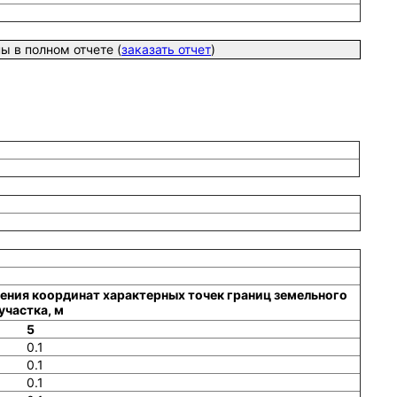
 в полном отчете (
заказать отчет
)
ения координат характерных точек границ земельного
участка, м
5
0.1
0.1
0.1