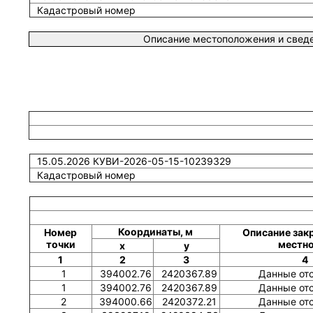
Кадастровый номер
Описание местоположения и сведе
15.05.2026 КУВИ-2026-05-15-10239329
Кадастровый номер
Координаты, м
Номер
Описание зак
точки
местн
x
y
1
2
3
4
1
394002.76
2420367.89
Данные от
1
394002.76
2420367.89
Данные от
2
394000.66
2420372.21
Данные от