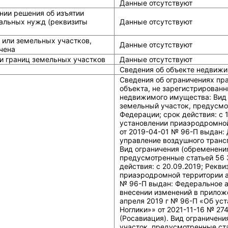
Данные отсутствуют
нии решения об изъятии
альных нужд (реквизиты
Данные отсутствуют
 или земельных участков,
Данные отсутствуют
чена
и границ земельных участков
Данные отсутствуют
Сведения об объекте недвижи
Сведения об ограничениях пр
объекта, не зарегистрированн
недвижимого имущества: Вид 
земельный участок, предусмо
Федерации; срок действия: c 
установлении приаэродромной
от 2019-04-01 № 96-П выдан:
управление воздушного транс
Вид ограничения (обременения
предусмотренные статьей 56 
действия: c 20.09.2019; Рекв
приаэродромной территории а
№ 96-П выдан: Федеральное а
внесении изменений в прилож
апреля 2019 г № 96-П «Об ус
Ноглики»» от 2021-11-16 № 27
(Росавиация). Вид ограничени
участок, предусмотренные ст