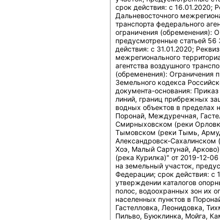
срок действия: c 16.01.2020;
Дальневосточного межрегиона
транспорта федерального аген
ограничения (обременения): О
предусмотренные статьей 56 
действия: c 31.01.2020; Рекв
межрегионального территориа
агентства воздушного транспо
(обременения): Ограничения 
Земельного кодекса Российско
документа-основания: Приказ
линий, границ прибрежных защ
водных объектов в пределах 
Поронай, Междуречная, Гастел
Смирныховском (реки Орловка,
Тымовском (реки Тымь, Армуд
Александровск-Сахалинском (
Хоэ, Малый Сартунай, Арково)
(река Курилка)" от 2019-12-0
на земельный участок, преду
Федерации; срок действия: c 
утверждении каталогов опорн
полос, водоохранных зон их о
населенных пунктов в Порона
Гастелловка, Леонидовка, Тих
Пильво, Буюклинка, Мойга, Ка