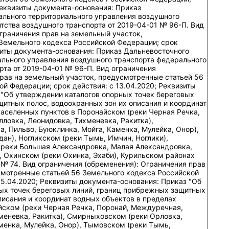
 Реквизиты документа-основания: Приказ
льного территориального управления воздушного
тства воздушного транспорта от 2019-04-01 № 96-П. Вид
граничения прав на земельный участок,
Земельного кодекса Российской Федерации; срок
изиты документа-основания: Приказ Дальневосточного
льного управления воздушного транспорта федерального
рта от 2019-04-01 № 96-П. Вид ограничения
прав на земельный участок, предусмотренные статьей 56
й Федерации; срок действия: c 13.04.2020; Реквизиты
 "Об утверждении каталогов опорных точек береговых
итных полос, водоохранных зон их описания и координат
населенных пунктов в Поронайском (реки Черная Речка,
ловка, Леонидовка, Тихменевка, Ракитка),
 Пильво, Буюклинка, Мойга, Каменка, Мулейка, Онор),
ан), Ногликском (реки Тымь, Имчин, Ноглики),
реки Большая Александровка, Малая Александровка,
, Охинском (реки Охинка, Эхаби), Курильском районах
6 № 74. Вид ограничения (обременения): Ограничения прав
смотренные статьей 56 Земельного кодекса Российской
15.04.2020; Реквизиты документа-основания: Приказ "Об
ых точек береговых линий, границ прибрежных защитных
писания и координат водных объектов в пределах
йском (реки Черная Речка, Поронай, Междуречная,
меневка, Ракитка), Смирныховском (реки Орловка,
менка, Мулейка, Онор), Тымовском (реки Тымь,