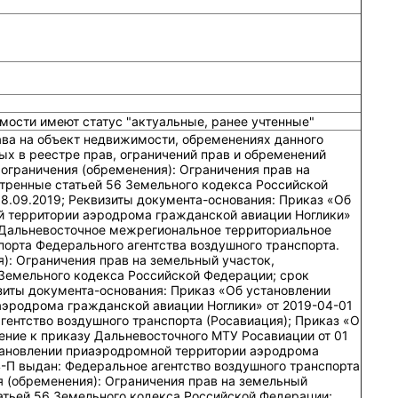
мости имеют статус "актуальные, ранее учтенные"
ава на объект недвижимости, обременениях данного
ых в реестре прав, ограничений прав и обременений
ограничения (обременения): Ограничения прав на
тренные статьей 56 Земельного кодекса Российской
18.09.2019; Реквизиты документа-основания: Приказ «Об
 территории аэродрома гражданской авиации Ноглики»
 Дальневосточное межрегиональное территориальное
порта Федерального агентства воздушного транспорта.
): Ограничения прав на земельный участок,
Земельного кодекса Российской Федерации; срок
изиты документа-основания: Приказ «Об установлении
эродрома гражданской авиации Ноглики» от 2019-04-01
гентство воздушного транспорта (Росавиация); Приказ «О
ение к приказу Дальневосточного МТУ Росавиации от 01
тановлении приаэродромной территории аэродрома
4-П выдан: Федеральное агентство воздушного транспорта
я (обременения): Ограничения прав на земельный
атьей 56 Земельного кодекса Российской Федерации;