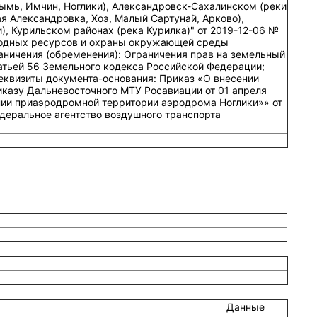
Тымь, Имчин, Ноглики), Александровск-Сахалинском (реки
я Александровка, Хоэ, Малый Сартунай, Арково),
), Курильском районах (река Курилка)" от 2019-12-06 №
родных ресурсов и охраны окружающей среды
аничения (обременения): Ограничения прав на земельный
атьей 56 Земельного кодекса Российской Федерации;
 Реквизиты документа-основания: Приказ «О внесении
иказу Дальневосточного МТУ Росавиации от 01 апреля
нии приаэродромной территории аэродрома Ноглики»» от
деральное агентство воздушного транспорта
Данные