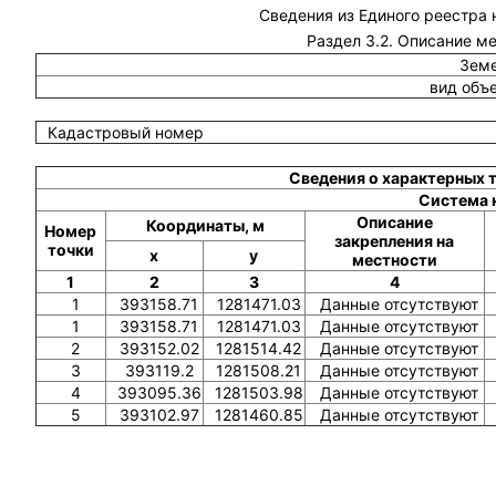
Сведения из Единого реестра
Раздел 3.2. Описание м
Земе
вид объ
Кадастровый номер
Сведения о характерных 
Система 
Описание
Координаты, м
Номер
закрепления на
точки
x
y
местности
1
2
3
4
1
393158.71
1281471.03
Данные отсутствуют
1
393158.71
1281471.03
Данные отсутствуют
2
393152.02
1281514.42
Данные отсутствуют
3
393119.2
1281508.21
Данные отсутствуют
4
393095.36
1281503.98
Данные отсутствуют
5
393102.97
1281460.85
Данные отсутствуют