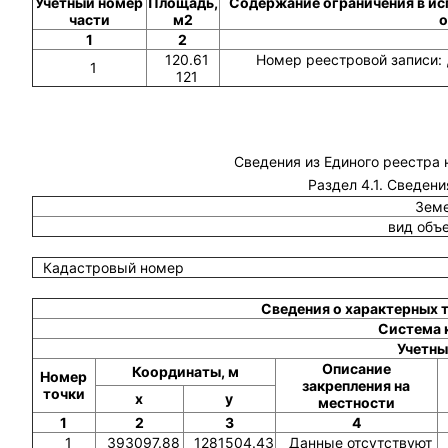
Учетный номер
Площадь,
Содержание ограничения в ис
части
м2
о
1
2
120.61
Номер реестровой записи: 
1
121
Сведения из Единого реестра
Раздел 4.1. Сведени
Земе
вид объ
Кадастровый номер
Сведения о характерных 
Система 
Учетны
Описание
Координаты, м
Номер
закрепления на
точки
x
y
местности
1
2
3
4
1
393097.88
1281504.43
Данные отсутствуют