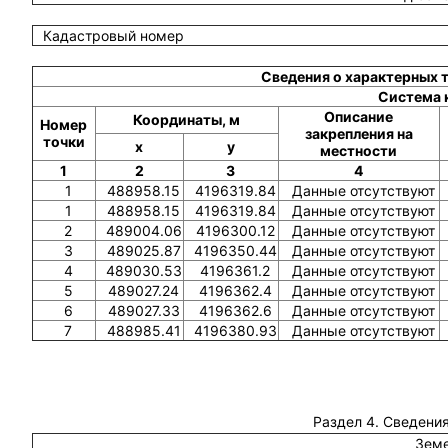
Кадастровый номер
Сведения о характерных 
Система 
Описание
Координаты, м
Номер
закрепления на
точки
x
y
местности
1
2
3
4
1
488958.15
4196319.84
Данные отсутствуют
1
488958.15
4196319.84
Данные отсутствуют
2
489004.06
4196300.12
Данные отсутствуют
3
489025.87
4196350.44
Данные отсутствуют
4
489030.53
4196361.2
Данные отсутствуют
5
489027.24
4196362.4
Данные отсутствуют
6
489027.33
4196362.6
Данные отсутствуют
7
488985.41
4196380.93
Данные отсутствуют
Раздел 4. Сведения
Земе