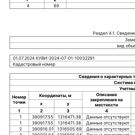
4
89
Раздел 4.1. Сведени
Земе
вид объ
01.07.2024 КУВИ-2024-07-01-10032291
Кадастровый номер
Сведения о характерных 
Система 
Учетны
Описание
Координаты, м
Номер
закрепления на
точки
x
y
местности
1
2
3
4
1
390917.55
1316471.38
Данные отсутствуют
1
390917.55
1316471.38
Данные отсутствуют
2
390916.01
1316505.69
Данные отсутствуют
3
390921.04
1316505.04
Данные отсутствуют