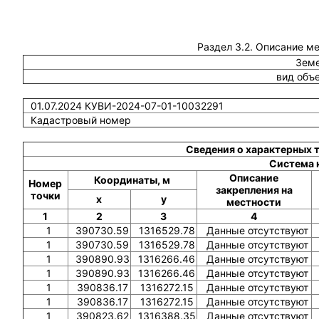
Раздел 3.2. Описание м
Земе
вид объ
01.07.2024 КУВИ-2024-07-01-10032291
Кадастровый номер
Сведения о характерных 
Система 
Описание
Координаты, м
Номер
закрепления на
точки
x
y
местности
1
2
3
4
1
390730.59
1316529.78
Данные отсутствуют
1
390730.59
1316529.78
Данные отсутствуют
1
390890.93
1316266.46
Данные отсутствуют
1
390890.93
1316266.46
Данные отсутствуют
1
390836.17
1316272.15
Данные отсутствуют
1
390836.17
1316272.15
Данные отсутствуют
1
390823.62
1316388.35
Данные отсутствуют