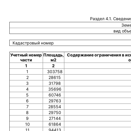
Раздел 4.1. Сведени
Земе
вид объ
Кадастровый номер
Учетный номер
Площадь,
Содержание ограничения в ис
части
м2
о
1
2
1
303758
2
28615
3
31798
4
35696
5
60746
6
29763
7
28554
8
29750
9
27144
10
61864
11
94413