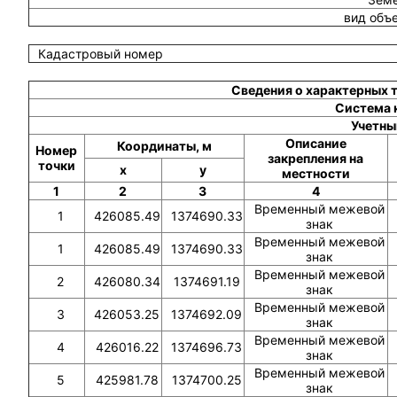
вид объ
Кадастровый номер
Сведения о характерных 
Система 
Учетны
Описание
Координаты, м
Номер
закрепления на
точки
x
y
местности
1
2
3
4
Временный межевой
1
426085.49
1374690.33
знак
Временный межевой
1
426085.49
1374690.33
знак
Временный межевой
2
426080.34
1374691.19
знак
Временный межевой
3
426053.25
1374692.09
знак
Временный межевой
4
426016.22
1374696.73
знак
Временный межевой
5
425981.78
1374700.25
знак