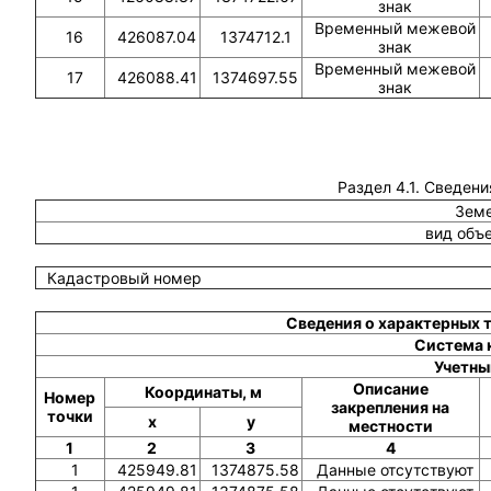
знак
Временный межевой
16
426087.04
1374712.1
знак
Временный межевой
17
426088.41
1374697.55
знак
Раздел 4.1. Сведени
Земе
вид объ
Кадастровый номер
Сведения о характерных 
Система 
Учетны
Описание
Координаты, м
Номер
закрепления на
точки
x
y
местности
1
2
3
4
1
425949.81
1374875.58
Данные отсутствуют