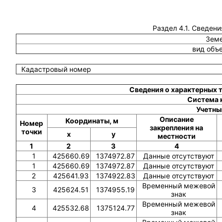
Раздел 4.1. Сведени
Земе
вид объ
Кадастровый номер
Сведения о характерных 
Система 
Учетны
Описание
Координаты, м
Номер
закрепления на
точки
x
y
местности
1
2
3
4
1
425660.69
1374972.87
Данные отсутствуют
1
425660.69
1374972.87
Данные отсутствуют
2
425641.93
1374922.83
Данные отсутствуют
Временный межевой
3
425624.51
1374955.19
знак
Временный межевой
4
425532.68
1375124.77
знак