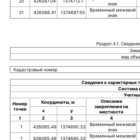
20
426087.04
1374712.1
знак
Временный межевой
21
426088.41
1374697.55
знак
Раздел 4.1. Сведени
Земе
вид объ
Кадастровый номер
Сведения о характерных 
Система 
Учетны
Описание
Координаты, м
Номер
закрепления на
точки
x
y
местности
1
2
3
4
Временный межевой
1
426085.49
1374690.33
знак
Временный межевой
1
426085.49
1374690.33