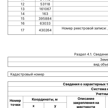
12
53118
13
161067
14
163
15
395884
16
63033
Номер реестровой записи: 
17
430264
Раздел 4.1. Сведени
Земе
вид объ
Кадастровый номер
Сведения о характерных 
Система 
Учетны
Описание
Координаты, м
Номер
закрепления на
точки
x
y
местности