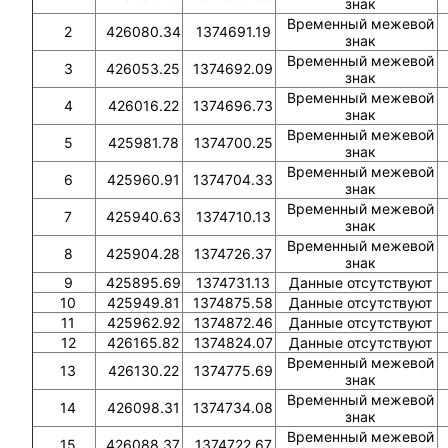
знак
Временный межевой
2
426080.34
1374691.19
знак
Временный межевой
3
426053.25
1374692.09
знак
Временный межевой
4
426016.22
1374696.73
знак
Временный межевой
5
425981.78
1374700.25
знак
Временный межевой
6
425960.91
1374704.33
знак
Временный межевой
7
425940.63
1374710.13
знак
Временный межевой
8
425904.28
1374726.37
знак
9
425895.69
1374731.13
Данные отсутствуют
10
425949.81
1374875.58
Данные отсутствуют
11
425962.92
1374872.46
Данные отсутствуют
12
426165.82
1374824.07
Данные отсутствуют
Временный межевой
13
426130.22
1374775.69
знак
Временный межевой
14
426098.31
1374734.08
знак
Временный межевой
15
426088.37
1374722.67