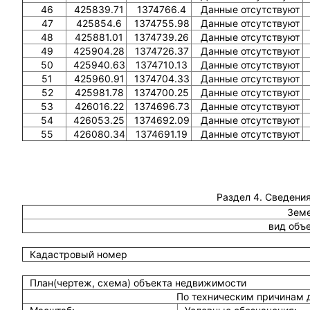
46
425839.71
1374766.4
Данные отсутствуют
47
425854.6
1374755.98
Данные отсутствуют
48
425881.01
1374739.26
Данные отсутствуют
49
425904.28
1374726.37
Данные отсутствуют
50
425940.63
1374710.13
Данные отсутствуют
51
425960.91
1374704.33
Данные отсутствуют
52
425981.78
1374700.25
Данные отсутствуют
53
426016.22
1374696.73
Данные отсутствуют
54
426053.25
1374692.09
Данные отсутствуют
55
426080.34
1374691.19
Данные отсутствуют
Раздел 4. Сведения
Земе
вид объ
Кадастровый номер
План(чертеж, схема) объекта недвижимости
По техническим причинам 