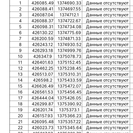
1
426085.49
1374690.33
Данные отсутствуют
2
426088.41
1374697.55
Данные отсутствуют
3
426087.04
1374712.1
Данные отсутствуют
4
426088.37
1374722.67
Данные отсутствуют
5
426098.31
1374734.08
Данные отсутствуют
6
426130.22
1374775.69
Данные отсутствуют
7
426200.59
1374871.33
Данные отсутствуют
8
426243.12
1374930.52
Данные отсутствуют
9
426293.18
1374999.76
Данные отсутствуют
10
426347.9
1375078.73
Данные отсутствуют
11
426401.63
1375152.45
Данные отсутствуют
12
426462.25
1375238.45
Данные отсутствуют
13
426513.07
1375310.31
Данные отсутствуют
14
426598.2
1375433.59
Данные отсутствуют
15
426626.49
1375472.07
Данные отсутствуют
16
426561.53
1375456.45
Данные отсутствуют
17
426444.04
1375426.05
Данные отсутствуют
18
426299.87
1375390.92
Данные отсутствуют
19
426201.74
1375373.1
Данные отсутствуют
20
426157.93
1375366.23
Данные отсутствуют
21
426095.48
1375357.22
Данные отсутствуют
22
426023.73
1375345.64
Данные отсутствуют