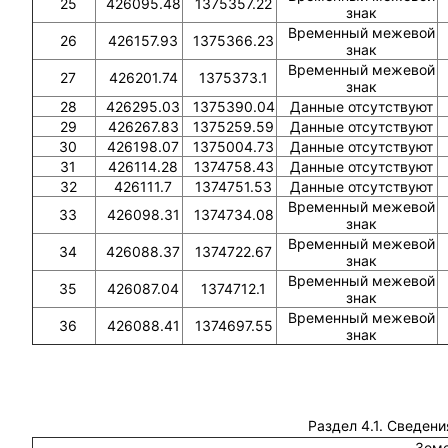
25
426095.48
1375357.22
знак
Временный межевой
26
426157.93
1375366.23
знак
Временный межевой
27
426201.74
1375373.1
знак
28
426295.03
1375390.04
Данные отсутствуют
29
426267.83
1375259.59
Данные отсутствуют
30
426198.07
1375004.73
Данные отсутствуют
31
426114.28
1374758.43
Данные отсутствуют
32
426111.7
1374751.53
Данные отсутствуют
Временный межевой
33
426098.31
1374734.08
знак
Временный межевой
34
426088.37
1374722.67
знак
Временный межевой
35
426087.04
1374712.1
знак
Временный межевой
36
426088.41
1374697.55
знак
Раздел 4.1. Сведени
Земе