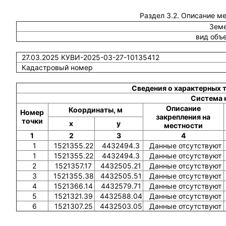
Раздел 3.2. Описание м
Земе
вид объ
27.03.2025 КУВИ-2025-03-27-10135412
Кадастровый номер
Сведения о характерных 
Система 
Описание
Координаты, м
Номер
закрепления на
точки
x
y
местности
1
2
3
4
1
1521355.22
4432494.3
Данные отсутствуют
1
1521355.22
4432494.3
Данные отсутствуют
2
1521357.17
4432505.21
Данные отсутствуют
3
1521355.38
4432505.51
Данные отсутствуют
4
1521366.14
4432579.71
Данные отсутствуют
5
1521321.39
4432588.04
Данные отсутствуют
6
1521307.25
4432503.05
Данные отсутствуют