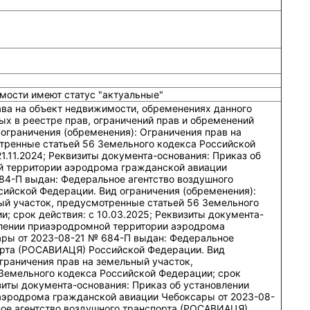
мости имеют статус "актуальные"
ава на объект недвижимости, обременениях данного
ых в реестре прав, ограничений прав и обременений
ограничения (обременения): Ограничения прав на
тренные статьей 56 Земельного кодекса Российской
21.11.2024; Реквизиты документа-основания: Приказ об
й территории аэродрома гражданской авиации
84-П выдан: Федеральное агентство воздушного
ийской Федерации. Вид ограничения (обременения):
ый участок, предусмотренные статьей 56 Земельного
; срок действия: c 10.03.2025; Реквизиты документа-
влении приаэродромной территории аэродрома
ры от 2023-08-21 № 684-П выдан: Федеральное
орта (РОСАВИАЦЯ) Российской Федерации. Вид
граничения прав на земельный участок,
Земельного кодекса Российской Федерации; срок
изиты документа-основания: Приказ об установлении
аэродрома гражданской авиации Чебоксары от 2023-08-
ое агентство воздушного транспорта (РОСАВИАЦЯ)