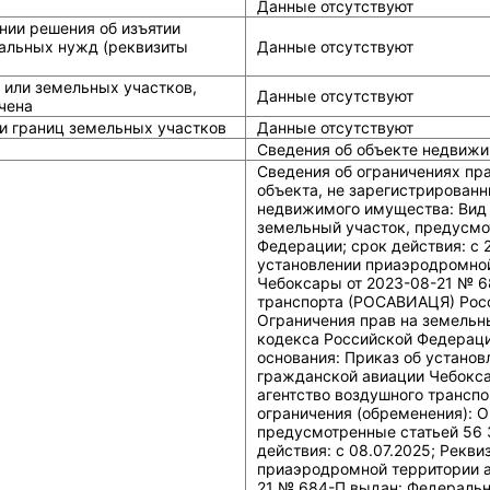
Данные отсутствуют
нии решения об изъятии
альных нужд (реквизиты
Данные отсутствуют
 или земельных участков,
Данные отсутствуют
чена
и границ земельных участков
Данные отсутствуют
Сведения об объекте недвижи
Сведения об ограничениях пр
объекта, не зарегистрированн
недвижимого имущества: Вид 
земельный участок, предусмо
Федерации; срок действия: c 
установлении приаэродромно
Чебоксары от 2023-08-21 № 6
транспорта (РОСАВИАЦЯ) Росс
Ограничения прав на земельн
кодекса Российской Федерации
основания: Приказ об устано
гражданской авиации Чебокса
агентство воздушного трансп
ограничения (обременения): О
предусмотренные статьей 56 
действия: c 08.07.2025; Рекв
приаэродромной территории 
21 № 684-П выдан: Федеральн