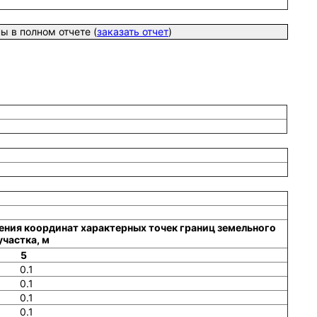
 в полном отчете (
заказать отчет
)
ения координат характерных точек границ земельного
участка, м
5
0.1
0.1
0.1
0.1