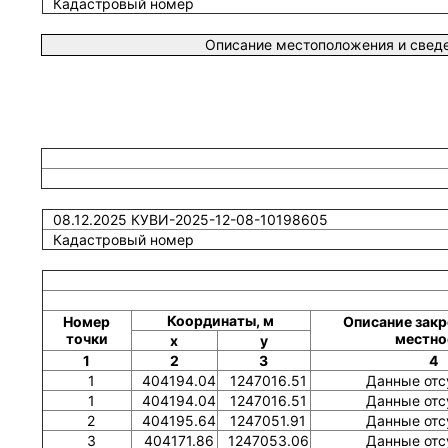
Кадастровый номер
Описание местоположения и сведе
08.12.2025 КУВИ-2025-12-08-10198605
Кадастровый номер
Координаты, м
Номер
Описание закр
точки
местно
x
y
1
2
3
4
1
404194.04
1247016.51
Данные отс
1
404194.04
1247016.51
Данные отс
2
404195.64
1247051.91
Данные отс
3
404171.86
1247053.06
Данные отс