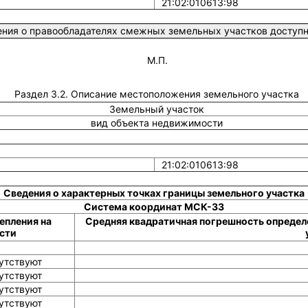
21:02:010613:98
ния о правообладателях смежных земельных участков доступны
М.П.
Раздел 3.2. Описание местоположения земельного участка
Земельный участок
вид объекта недвижимости
21:02:010613:98
Сведения о характерных точках границы земельного участка
Система координат МСК-33
епления на
Средняя квадратичная погрешность определ
сти
утствуют
утствуют
утствуют
утствуют