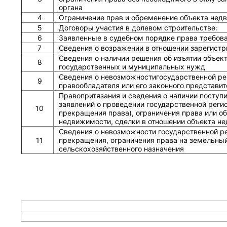
органа
4
Ограничение прав и обременение объекта нед
5
Договоры участия в долевом строительстве:
6
Заявленные в судебном порядке права требов
7
Сведения о возражении в отношении зарегистр
Сведения о наличии решения об изъятии объек
8
государственных и муниципальных нужд
Сведения о невозможностигосударственной рег
9
правообладателя или его законного представит
Правопритязания и сведения о наличии поступ
заявлений о проведении государственной реги
10
прекращения права), ограничения права или о
недвижимости, сделки в отношении объекта н
Сведения о невозможности государственной р
11
прекращения, ограничения права на земельный
сельскохозяйственного назначения