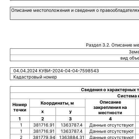
Описание местоположения и сведения о правообладателях
Раздел 3.2. Описание м
Земе
вид объ
04.04.2024 КУВИ-2024-04-04-7598543
Кадастровый номер
Сведения о характерных 
Система 
Описание
Координаты, м
Номер
закрепления на
точки
x
y
местности
1
2
3
4
1
381716.91
1363787.4
Данные отсутствуют
1
381716.91
1363787.4
Данные отсутствуют
2
381779.94
1363884.31
Данные отсутствуют