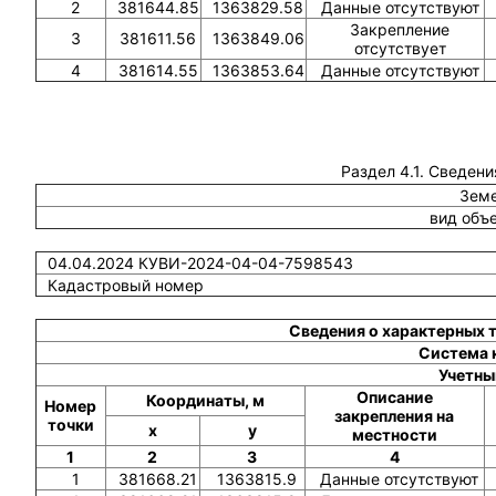
2
381644.85
1363829.58
Данные отсутствуют
Закрепление
3
381611.56
1363849.06
отсутствует
4
381614.55
1363853.64
Данные отсутствуют
Раздел 4.1. Сведени
Земе
вид объ
04.04.2024 КУВИ-2024-04-04-7598543
Кадастровый номер
Сведения о характерных 
Система 
Учетны
Описание
Координаты, м
Номер
закрепления на
точки
x
y
местности
1
2
3
4
1
381668.21
1363815.9
Данные отсутствуют