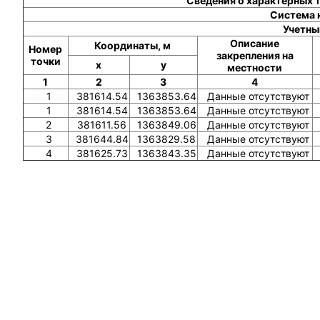
Сведения о характерных 
Система 
Учетны
Описание
Координаты, м
Номер
закрепления на
точки
x
y
местности
1
2
3
4
1
381614.54
1363853.64
Данные отсутствуют
1
381614.54
1363853.64
Данные отсутствуют
2
381611.56
1363849.06
Данные отсутствуют
3
381644.84
1363829.58
Данные отсутствуют
4
381625.73
1363843.35
Данные отсутствуют