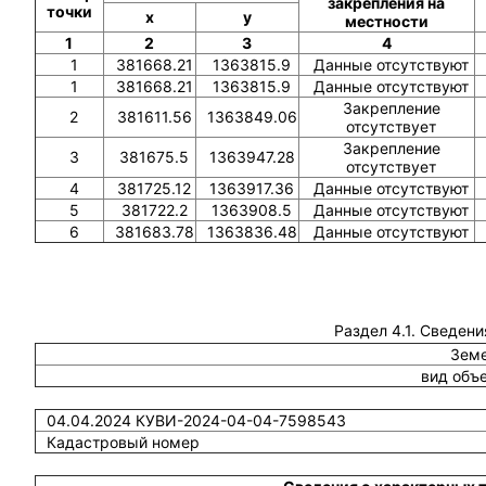
закрепления на
точки
x
y
местности
1
2
3
4
1
381668.21
1363815.9
Данные отсутствуют
1
381668.21
1363815.9
Данные отсутствуют
Закрепление
2
381611.56
1363849.06
отсутствует
Закрепление
3
381675.5
1363947.28
отсутствует
4
381725.12
1363917.36
Данные отсутствуют
5
381722.2
1363908.5
Данные отсутствуют
6
381683.78
1363836.48
Данные отсутствуют
Раздел 4.1. Сведени
Земе
вид объ
04.04.2024 КУВИ-2024-04-04-7598543
Кадастровый номер