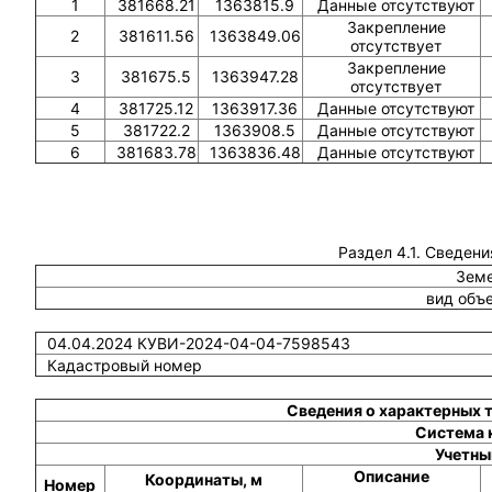
1
381668.21
1363815.9
Данные отсутствуют
Закрепление
2
381611.56
1363849.06
отсутствует
Закрепление
3
381675.5
1363947.28
отсутствует
4
381725.12
1363917.36
Данные отсутствуют
5
381722.2
1363908.5
Данные отсутствуют
6
381683.78
1363836.48
Данные отсутствуют
Раздел 4.1. Сведени
Земе
вид объ
04.04.2024 КУВИ-2024-04-04-7598543
Кадастровый номер
Сведения о характерных 
Система 
Учетны
Описание
Координаты, м
Номер