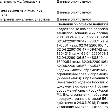
альных нужд (реквизиты
Данные отсутствуют
 или земельных участков,
Данные отсутствуют
чена
и границ земельных участков
Данные отсутствуют
Сведения об объекте недвижи
Кадастровые номера обособленных (условных) участков, входящих в единое землепользование и их площади: 62:04:2260106:38 - 886900 кв.м, 62:04:2260106:39 - 200108 кв.м, 62:04:2260106:40 - 771314 кв.м, 62:04:2260106:41 - 552653 кв.м, 62:04:2260106:42 - 28374 кв.м, 62:04:2260106:43 - 95992 кв.м, 62:04:2260106:44 - 170561 кв.м, 62:04:2260106:45 - 395944 кв.м, 62:04:2260106:46 - 350449 кв.м, 62:04:2260106:47 - 594742 кв.м, 62:04:2260106:48 - 1453411 кв.м, 62:04:2260106:49 - 1904315 кв.м, 62:04:2260106:50 - 2568264 кв.м, 62:04:2260106:51 - 330418 кв.м, 62:04:2260106:52 - 488340 кв.м, 62:04:2260106:53 - 60219 кв.м, 62:04:2260106:54 - 1600054 кв.м, 62:04:2260106:55 - 278340 кв.м, 62:04:2260106:56 - 811350 кв.м, 62:04:2260106:57 - 665465 кв.м. Сведения об ограничениях права на объект недвижимости, обременениях данного объекта, не зарегистрированных в реестре прав, ограничений прав и обременений недвижимого имущества: Вид ограничения (обременения): Ограничения прав на земельный участок, предусмотренные статьей 56 Земельного кодекса Российской Федерации; срок действия: c 21.01.2016; Реквизиты документа-основания: Постановление "Об утверждении Правил охраны линий и сооружений связи Российской Федерации" от 1995-06-09 № 578 выдан: Правительство РФ. Вид ограничения (обременения): Ограничения прав на земельный участок, предусмотренные статьей 56 Земельного кодекса Российской Федерации; срок действия: c 24.04.2018; Реквизиты документа-основания: Распоряжение об установлении охранных зон пунктов государственной геодезической сети на территории Рязанской области от 2017-04-24 № р/07 выдан: Управление Федеральной службы государственной регистрации, кадастра и картографии по Рязанской области. Вид ограничения (обременения): Ограничения прав на земельный участок, предусмотренные статьей 56 Земельного кодекса Российской Федерации; срок действия: c 10.04.2017; Реквизиты документа-основания: Постановление "О порядке установления охранных зон объектов электросетевого хозяйства и особых условий использования земельных участков, расположенных в границах таких зон" от 2009-02-24 № 160 выдан: Правительство РФ. Вид ограничения (обременения): Ограничения прав на земельный участок, предусмотренные статьей 56 Земельного кодекса Российской Федерации; срок действия: c 06.04.2017; Реквизиты документа-основания: Постановление "О порядке установления охранных зон объектов электросетевого хозяйства и особых условий использования земельных участков, расположенных в границах таких зон" от 2009-02-24 № 160 выдан: Правительство РФ. Вид ограничения (обременения): Ограничения прав на земельный участок, предусмотренные статьей 56 Земельного кодекса Российской Федерации; срок действия: c 06.04.2017; Реквизиты документа-основания: Постановление "О порядке установления охранных зон объектов электросетевого хозяйства и особых условий использования земельных участков, расположенных в границах таких зон" от 2009-02-24 № 160 выдан: Правительство РФ. Вид ограничения (обременения): Ограничения прав на земельный участок, предусмотренные статьей 56 Земельного кодекса Российской Федерации; срок действия: c 23.03.2017; Реквизиты документа-основания: Постановление о порядке установ