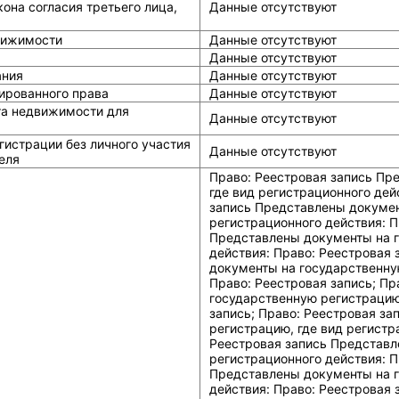
она согласия третьего лица,
Данные отсутствуют
вижимости
Данные отсутствуют
Данные отсутствуют
ания
Данные отсутствуют
ированного права
Данные отсутствуют
та недвижимости для
Данные отсутствуют
истрации без личного участия
Данные отсутствуют
еля
Право: Реестровая запись Представлены документы на государственную регистрацию, где вид регистрационного действия: Право: Реестровая запись; Право: Реестровая запись Представлены документы на государственную регистрацию, где вид регистрационного действия: Право: Реестровая запись; Право: Реестровая запись Представлены документы на государственную регистрацию, где вид регистрационного действия: Право: Реестровая запись; Право: Реестровая запись Представлены документы на государственную регистрацию, где вид регистрационного действия: Право: Реестровая запись; Право: Реестровая запись Представлены документы на государственную регистрацию, где вид регистрационного действия: Право: Реестровая запись; Право: Реестровая запись Представлены документы на государственную регистрацию, где вид регистрационного действия: Право: Реестровая запись; Право: Реестровая запись Представлены документы на государственную регистрацию, где вид регистрационного действия: Право: Реестровая запись; Право: Реестровая запись Представлены документы на государственную регистрацию, где вид регистрационного действия: Право: Реестровая запись; Право: Реестровая запись Представлены документы на государственную регистрацию, где вид регистрационного действия: Право: Реестровая запись; Право: Реестровая запись Представлены документы на государственную регистрацию, где вид регистрационного действия: Право: Реестровая запись; Право: Реестровая запись Представлены документы на государственную регистрацию, где вид регистрационного действия: Право: Реестровая запись; Право: Реестровая запись Представлены документы на государственную регистрацию, где вид регистрационного действия: Право: Реестровая запись; Право: Реестровая запись Представлены документы на государственную регистрацию, где вид регистрационного действия: Право: Реестровая запись; Право: Реестровая запись Представлены документы на государственную регистрацию, где вид регистрационного действия: Право: Реестровая запись; Право: Реестровая запись Представлены документы на государственную регистрацию, где вид регистрационного действия: Право: Реестровая запись; Право: Реестровая запись Представлены документы на государственную регистрацию, где вид регистрационного действия: Право: Реестровая запись; Право: Реестровая запись Представлены документы на государственную регистрацию, где вид регистрационного действия: Право: Реестровая запись; Право: Реестровая запись Представлены документы на государственную регистрацию, где вид регистрационного действия: Право: Реестровая запись; Право: Реестровая запись Представлены документы на государственную регистрацию, где вид регистрационного действия: Право: Реестровая запись; Право: Реестровая запись Представлены документы на государственную регистрацию, где вид регистрационного действия: Право: Реестровая запись; Право: Реестровая запись Представлены документы на государственную регистрацию, где вид регистрационного действия: Право: Реестровая запись; Право: Реестровая запись Представлены документы на государствен