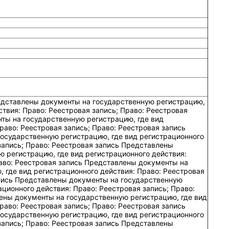
ную регистрацию, где вид регистрационного действия: Право: Реестровая запись; Право: Реестровая запись Представлены документы на государственную регистрацию, где вид регистрационного действия: Право: Реестровая запись; Право: Реестровая запись Представлены документы на государственную регистрацию, где вид регистрационного действия: Право: Реестровая запись; Право: Реестровая запись Представлены документы на государственную регистрацию, где вид регистрационного действия: Право: Реестровая запись; Право: Реестровая запись Представлены документы на государственную регистрацию, где вид регистрационного действия: Право: Реестровая запись; Право: Реестровая запись Представлены документы на государственную регистрацию, где вид регистрационного действия: Право: Реестровая запись; Право: Реестровая запись Представлены документы на государственную регистрацию, где вид регистрационного действия: Право: Реестровая запись; Право: Реестровая запись Представлены документы на государственную регистрацию, где вид регистрационного действия: Право: Реестровая запись; Право: Реестровая запись Представлены документы на государственную регистрацию, где вид регистрационного действия: Право: Реестровая запись; Право: Реестровая запись Представлены документы на государственную регистрацию, где вид регистрационного действия: Право: Реестровая запись; Право: Реестровая запись Представлены документы на государственную регистрацию, где вид регистрационного действия: Право: Реестровая запись; Право: Реестровая запись Представлены документы на государственную регистрацию, где вид регистрационного действия: Право: Реестровая запись; Право: Реестровая запись Представлены документы на государственную регистрацию, где вид регистрационного действия: Право: Реестровая запись; Право: Реестровая запись Представлены документы на государственную регистрацию, где вид регистрационного действия: Право: Реестровая запись; Право: Реестровая запись Представлены документы на государственную регистрацию, где вид регистрационного действия: Право: Реестровая запись; Право: Реестровая запись Представлены документы на государственную регистрацию, где вид регистрационного действия: Право: Реестровая запись; Право: Реестровая запись Представлены документы на государственную регистрацию, где вид регистрационного действия: Право: Реестровая запись; Право: Реестровая запись Представлены документы на государственную регистрацию, где вид регистрационного действия: Право: Реестровая запись; Право: Реестровая запись Представлены документы на государственную регистрацию, где вид регистрационного действия: Право: Реестровая запись; Право: Реестровая запись Представлены документы на государственную регистрацию, где вид регистрационного действия: Право: Реестровая запись; Право: Реестровая запись Представлены документы на государственную регистрацию, где вид регистрационного действия: Право: Реестровая запись; Право: Реестровая запись Представлены документы на государственную регистрацию, где вид регистрационного действия: Право: Реестровая запись; Право: Реестровая запись Представлены документы на государственную регистрацию, где вид регистрационного действия: Право: Реестровая запись; Право: Реестровая запись Представлены документы на государственную регистрацию, где вид регистрационного действия: Право: Реестровая запись; Право: Реестровая запись Представлены документы на государственную регистрацию, где вид регистрационного действия: Право: Реестровая запись; Право: Реестровая запись Представлены документы на государственную регистрацию, где вид регистрационного действия: Право: Реестровая запись; Право: Реестровая запись Представлены документы на государственную регистрацию, где вид регистрационного действия: Право: Реестровая запись; Право: Реестровая запись Представлены документы на государственную регистрацию, где вид регистрационного действия: Право: Реестровая запись; Право: Реестровая запись Представлены документы на государственную регистрацию, где вид регистрационного действия: Право: Реестровая запись; Право: Реестровая запись Представлены документы на государственную регистрацию, где вид регистрационного действия: Право: Реестровая запись; Право: Реестровая запись Представлены документы на государственную регистрацию, где вид регистрационного действия: Право: Реестровая запись; Право: Реестровая запись Представлены документы на государственную регистрацию, где вид регистрационного действия: Право: Реестровая запись; Право: Реестровая запись Представлены документы на государственную регистрацию, где вид регистрационного действия: Право: Реестровая запись; Право: Реестровая запись Представлены документы на государственную регистрацию, где вид регистрационного действия: Право: Реестровая запись; Право: Реестровая запись Представлены документы на государственную регистрацию, где вид регистрационного действия: Право: Реестровая запись; Право: Реестровая запись Представлены документы на государственную регистрацию, где вид регистрационного действия: Право: Реестровая запись; Право: Реестровая запись Представлены документы на государственную регистрацию, где вид регистрационного действия: Право: Реестровая запись; Право: Реестровая запись Представлены документы на государственную регистрацию, где вид регистрационного действия: Право: Реестровая запись; Право: Реестровая запись Представлены документы на государственную регистрацию, где вид регистрационного действия: Право: Реестровая запись; Право: Реестровая запись Представлены документы на государственную регистрацию, где вид регистрационного действия: Право: Реестровая запись; Право: Реестровая запись Представлены документы на государственную регистрацию, где вид регистрац