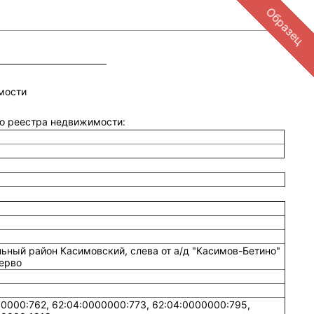
Образец
мости
ого реестра недвижимости:
ьный район Касимовский, слева от а/д "Касимов-Бетино"
Перво
0000:762, 62:04:0000000:773, 62:04:0000000:795,