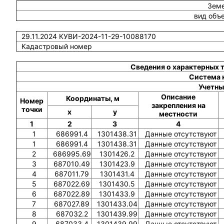
Земе
вид объ
29.11.2024 КУВИ-2024-11-29-10088170
Кадастровый номер
Сведения о характерных 
Система 
Учетны
Описание
Координаты, м
Номер
закрепления на
точки
x
y
местности
1
2
3
4
1
686991.4
1301438.31
Данные отсутствуют
1
686991.4
1301438.31
Данные отсутствуют
2
686995.69
1301426.2
Данные отсутствуют
3
687010.49
1301423.9
Данные отсутствуют
4
687011.79
1301431.4
Данные отсутствуют
5
687022.69
1301430.5
Данные отсутствуют
6
687022.89
1301433.9
Данные отсутствуют
7
687027.89
1301433.04
Данные отсутствуют
8
687032.2
1301439.99
Данные отсутствуют
9
687033.4
1301439.99
Данные отсутствуют