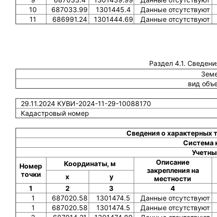
10
687033.99
1301445.4
Данные отсутствуют
11
686991.24
1301444.69
Данные отсутствуют
Раздел 4.1. Сведени
Земе
вид объ
29.11.2024 КУВИ-2024-11-29-10088170
Кадастровый номер
Сведения о характерных 
Система 
Учетны
Описание
Координаты, м
Номер
закрепления на
точки
x
y
местности
1
2
3
4
1
687020.58
1301474.5
Данные отсутствуют
1
687020.58
1301474.5
Данные отсутствуют