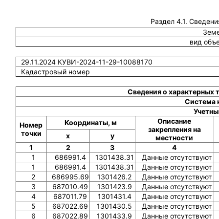
Раздел 4.1. Сведени
Земе
вид объ
29.11.2024 КУВИ-2024-11-29-10088170
Кадастровый номер
Сведения о характерных 
Система 
Учетны
Описание
Координаты, м
Номер
закрепления на
точки
x
y
местности
1
2
3
4
1
686991.4
1301438.31
Данные отсутствуют
1
686991.4
1301438.31
Данные отсутствуют
2
686995.69
1301426.2
Данные отсутствуют
3
687010.49
1301423.9
Данные отсутствуют
4
687011.79
1301431.4
Данные отсутствуют
5
687022.69
1301430.5
Данные отсутствуют
6
687022.89
1301433.9
Данные отсутствуют