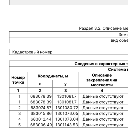
Раздел 3.2. Описание м
Земе
вид объ
Кадастровый номер
Сведения о характерных 
Система 
Описание
Координаты, м
Номер
закрепления на
точки
x
y
местности
1
2
3
4
1
683078.39
1301081.7
Данные отсутствуют
1
683078.39
1301081.7
Данные отсутствуют
2
683074.87
1301080.72
Данные отсутствуют
3
683015.86
1301076.05
Данные отсутствуют
4
683012.44
1301078.04
Данные отсутствуют
5
683006.49
1301143.53
Данные отсутствуют