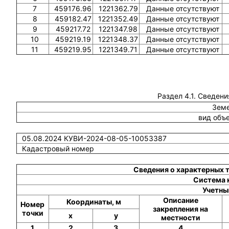
7
459176.96
1221362.79
Данные отсутствуют
8
459182.47
1221352.49
Данные отсутствуют
9
459217.72
1221347.98
Данные отсутствуют
10
459219.19
1221348.37
Данные отсутствуют
11
459219.95
1221349.71
Данные отсутствуют
Раздел 4.1. Сведени
Земе
вид объ
05.08.2024 КУВИ-2024-08-05-10053387
Кадастровый номер
Сведения о характерных 
Система 
Учетны
Описание
Координаты, м
Номер
закрепления на
точки
x
y
местности
1
2
3
4