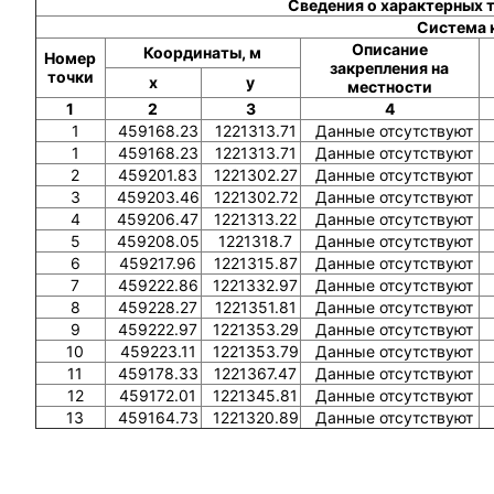
Сведения о характерных 
Система 
Описание
Координаты, м
Номер
закрепления на
точки
x
y
местности
1
2
3
4
1
459168.23
1221313.71
Данные отсутствуют
1
459168.23
1221313.71
Данные отсутствуют
2
459201.83
1221302.27
Данные отсутствуют
3
459203.46
1221302.72
Данные отсутствуют
4
459206.47
1221313.22
Данные отсутствуют
5
459208.05
1221318.7
Данные отсутствуют
6
459217.96
1221315.87
Данные отсутствуют
7
459222.86
1221332.97
Данные отсутствуют
8
459228.27
1221351.81
Данные отсутствуют
9
459222.97
1221353.29
Данные отсутствуют
10
459223.11
1221353.79
Данные отсутствуют
11
459178.33
1221367.47
Данные отсутствуют
12
459172.01
1221345.81
Данные отсутствуют
13
459164.73
1221320.89
Данные отсутствуют