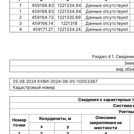
1
459168.83
1221334.94
Данные отсутствуют
1
459168.83
1221334.94
Данные отсутствуют
2
459164.73
1221320.89
Данные отсутствуют
3
459166.14
1221318
Данные отсутствуют
4
459171.27
1221334.24
Данные отсутствуют
Раздел 4.1. Сведени
Земе
вид объ
05.08.2024 КУВИ-2024-08-05-10053387
Кадастровый номер
Сведения о характерных 
Система 
Учетны
Описание
Координаты, м
Номер
закрепления на
точки
x
y
местности
1
2
3
4