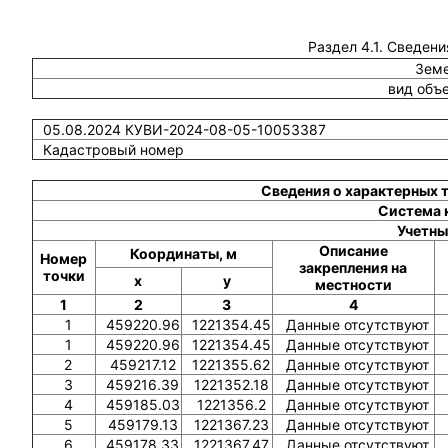
Раздел 4.1. Сведени
Земе
вид объ
05.08.2024 КУВИ-2024-08-05-10053387
Кадастровый номер
Сведения о характерных 
Система 
Учетны
Описание
Координаты, м
Номер
закрепления на
точки
x
y
местности
1
2
3
4
1
459220.96
1221354.45
Данные отсутствуют
1
459220.96
1221354.45
Данные отсутствуют
2
459217.12
1221355.62
Данные отсутствуют
3
459216.39
1221352.18
Данные отсутствуют
4
459185.03
1221356.2
Данные отсутствуют
5
459179.13
1221367.23
Данные отсутствуют
6
459178.33
1221367.47
Данные отсутствуют