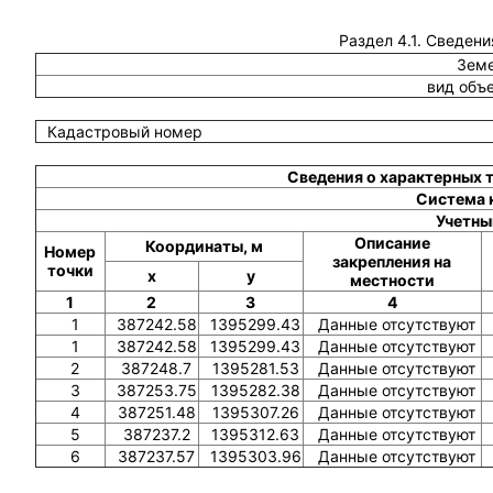
Раздел 4.1. Сведени
Земе
вид объ
Кадастровый номер
Сведения о характерных 
Система 
Учетны
Описание
Координаты, м
Номер
закрепления на
точки
x
y
местности
1
2
3
4
1
387242.58
1395299.43
Данные отсутствуют
1
387242.58
1395299.43
Данные отсутствуют
2
387248.7
1395281.53
Данные отсутствуют
3
387253.75
1395282.38
Данные отсутствуют
4
387251.48
1395307.26
Данные отсутствуют
5
387237.2
1395312.63
Данные отсутствуют
6
387237.57
1395303.96
Данные отсутствуют