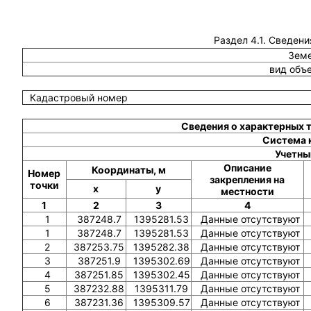
Раздел 4.1. Сведени
Земе
вид объ
Кадастровый номер
Сведения о характерных 
Система 
Учетны
Описание
Координаты, м
Номер
закрепления на
точки
x
y
местности
1
2
3
4
1
387248.7
1395281.53
Данные отсутствуют
1
387248.7
1395281.53
Данные отсутствуют
2
387253.75
1395282.38
Данные отсутствуют
3
387251.9
1395302.69
Данные отсутствуют
4
387251.85
1395302.45
Данные отсутствуют
5
387232.88
1395311.79
Данные отсутствуют
6
387231.36
1395309.57
Данные отсутствуют