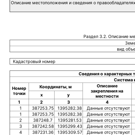
Описание местоположения и сведения о правообладателях
Раздел 3.2. Описание м
Земе
вид объ
Кадастровый номер
Сведения о характерных 
Система 
Описание
Координаты, м
Номер
закрепления на
точки
x
y
местности
1
2
3
4
1
387253.75
1395282.38
Данные отсутствуют
1
387253.75
1395282.38
Данные отсутствуют
2
387248.7
1395281.53
Данные отсутствуют
3
387242.58
1395299.43
Данные отсутствуют
4
387231.36
1395309.57
Данные отсутствуют