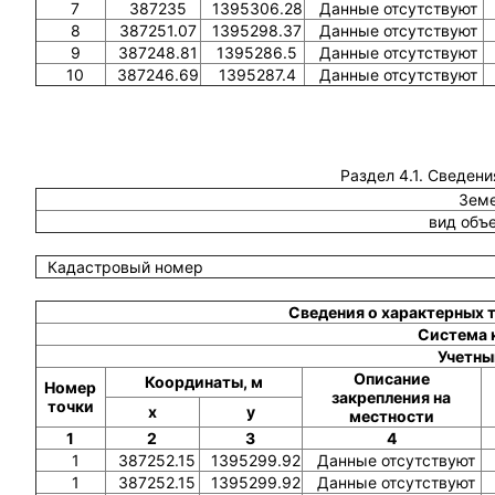
7
387235
1395306.28
Данные отсутствуют
8
387251.07
1395298.37
Данные отсутствуют
9
387248.81
1395286.5
Данные отсутствуют
10
387246.69
1395287.4
Данные отсутствуют
Раздел 4.1. Сведени
Земе
вид объ
Кадастровый номер
Сведения о характерных 
Система 
Учетны
Описание
Координаты, м
Номер
закрепления на
точки
x
y
местности
1
2
3
4
1
387252.15
1395299.92
Данные отсутствуют
1
387252.15
1395299.92
Данные отсутствуют