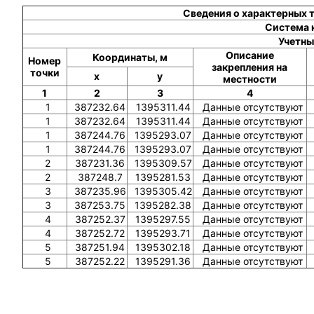
Сведения о характерных 
Система 
Учетны
Описание
Координаты, м
Номер
закрепления на
точки
x
y
местности
1
2
3
4
1
387232.64
1395311.44
Данные отсутствуют
1
387232.64
1395311.44
Данные отсутствуют
1
387244.76
1395293.07
Данные отсутствуют
1
387244.76
1395293.07
Данные отсутствуют
2
387231.36
1395309.57
Данные отсутствуют
2
387248.7
1395281.53
Данные отсутствуют
3
387235.96
1395305.42
Данные отсутствуют
3
387253.75
1395282.38
Данные отсутствуют
4
387252.37
1395297.55
Данные отсутствуют
4
387252.72
1395293.71
Данные отсутствуют
5
387251.94
1395302.18
Данные отсутствуют
5
387252.22
1395291.36
Данные отсутствуют