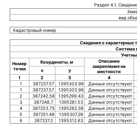
Раздел 4.1. Сведени
Земе
вид объ
Кадастровый номер
Сведения о характерных 
Система 
Учетны
Описание
Координаты, м
Номер
закрепления на
точки
x
y
местности
1
2
3
4
1
387237.57
1395303.96
Данные отсутствуют
1
387237.57
1395303.96
Данные отсутствуют
2
387242.58
1395299.43
Данные отсутствуют
3
387248.7
1395281.53
Данные отсутствуют
4
387253.75
1395282.38
Данные отсутствуют
5
387251.48
1395307.26
Данные отсутствуют
6
387237.2
1395312.63
Данные отсутствуют