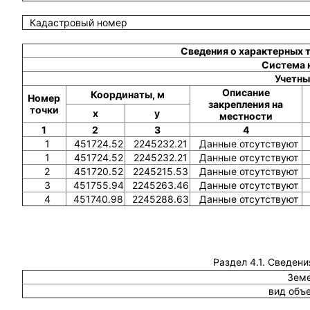
Кадастровый номер
Сведения о характерных 
Система 
Учетны
Описание
Координаты, м
Номер
закрепления на
точки
x
y
местности
1
2
3
4
1
451724.52
2245232.21
Данные отсутствуют
1
451724.52
2245232.21
Данные отсутствуют
2
451720.52
2245215.53
Данные отсутствуют
3
451755.94
2245263.46
Данные отсутствуют
4
451740.98
2245288.63
Данные отсутствуют
Раздел 4.1. Сведени
Земе
вид объ