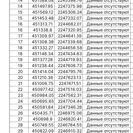
14
451588.08
2245398.76
Данные отсутствуют
14
451497.95
2247375.98
Данные отсутствуют
15
451569.12
2245306.24
Данные отсутствуют
15
451453.48
2247332.07
Данные отсутствуют
16
451313.71
2244662.01
Данные отсутствуют
16
451338.8
2247320.95
Данные отсутствуют
17
451309.97
2244641.39
Данные отсутствуют
17
451308.38
2247339.68
Данные отсутствуют
18
451332.27
2244656.58
Данные отсутствуют
18
451148.34
2247434.63
Данные отсутствуют
19
451377.28
2244719.93
Данные отсутствуют
19
451238.44
2247606.73
Данные отсутствуют
20
451414.04
2244795.76
Данные отсутствуют
20
451210.36
2247623.13
Данные отсутствуют
21
451006.75
2247471.51
Данные отсутствуют
22
450977.42
2247516.03
Данные отсутствуют
23
450984.05
2247562.31
Данные отсутствуют
24
450695.65
2247704.44
Данные отсутствуют
25
450581.84
2247346.28
Данные отсутствуют
26
450435.71
2246975.06
Данные отсутствуют
27
450698.9
2246820.41
Данные отсутствуют
28
450749.55
2246784.55
Данные отсутствуют
29
450822.09
2246910.32
Данные отсутствуют