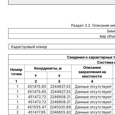
Раздел 3.2. Описание м
Земе
вид объ
Кадастровый номер
Сведения о характерных 
Система 
Описание
Координаты, м
Номер
закрепления на
точки
x
y
местности
1
2
3
4
1
451475.65
2244827.33
Данные отсутствуют
1
451475.65
2244827.33
Данные отсутствуют
1
451472.72
2246808.21
Данные отсутствуют
1
451472.72
2246808.21
Данные отсутствуют
2
451555.47
2245020.89
Данные отсутствуют
2
451417.95
2246855.82
Данные отсутствуют