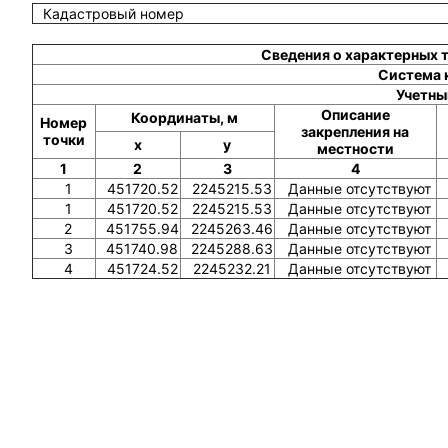
Кадастровый номер
Сведения о характерных 
Система 
Учетны
Описание
Координаты, м
Номер
закрепления на
точки
x
y
местности
1
2
3
4
1
451720.52
2245215.53
Данные отсутствуют
1
451720.52
2245215.53
Данные отсутствуют
2
451755.94
2245263.46
Данные отсутствуют
3
451740.98
2245288.63
Данные отсутствуют
4
451724.52
2245232.21
Данные отсутствуют