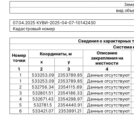
Земе
вид объ
07.04.2025 КУВИ-2025-04-07-10142430
Кадастровый номер
Сведения о характерных 
Система 
Описание
Координаты, м
Номер
закрепления на
точки
x
y
местности
1
2
3
4
1
533253.09
2353789.85
Данные отсутствуют
1
533253.09
2353789.85
Данные отсутствуют
2
532756.34
2354115.69
Данные отсутствуют
3
532801.51
2354186.33
Данные отсутствуют
4
532671.43
2354298.97
Данные отсутствуют
5
532781.5
2354440.91
Данные отсутствуют
6
533421.07
2353991.21
Данные отсутствуют