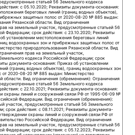
предусмотренные статьей 56 Земельного кодекса
ействия: c 05.10.2020; Реквизиты документа-основания:
оположения береговых линий (границ водных объектов),
рибрежных защитных полос от 2020-08-20 № 885 выдан:
ания Рязанской области. Вид ограничения
прав на земельный участок, предусмотренные статьей 56
й Федерации; срок действия: c 23.10.2020; Реквизиты
 об установлении местоположения береговых линий
аниц водоохранных зон и прибрежных защитных полос от
истерство природопользования Рязанской области. Вид
граничения прав на земельный участок,
Земельного кодекса Российской Федерации; срок
изиты документа-основания: Приказ об установлении
ний (границ водных объектов), границ водоохранных зон
 от 2020-08-20 № 885 выдан: Министерство
 области. Вид ограничения (обременения): Ограничения
предусмотренные статьей 56 Земельного кодекса
ействия: c 22.10.2021; Реквизиты документа-основания:
и охраны линий и сооружений связи РФ от 1995-06-09 №
ссийской Федерации. Вид ограничения (обременения):
ый участок, предусмотренные статьей 56 Земельного
; срок действия: c 08.11.2021; Реквизиты документа-
 утверждении охраны линий и сооружений связи РФ от
вительство Российской Федерации. Вид ограничения
прав на земельный участок, предусмотренные статьей 56
й Федерации; срок действия: c 05.12.2023; Реквизиты
вление об установлении (изменении) на территории