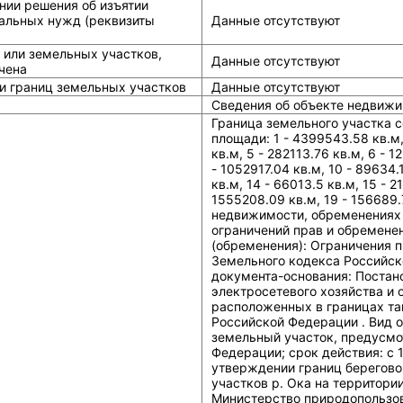
нии решения об изъятии
альных нужд (реквизиты
Данные отсутствуют
 или земельных участков,
Данные отсутствуют
чена
и границ земельных участков
Данные отсутствуют
Сведения об объекте недвижи
Граница земельного участка с
площади: 1 - 4399543.58 кв.м, 
кв.м, 5 - 282113.76 кв.м, 6 - 1
- 1052917.04 кв.м, 10 - 89634.1
кв.м, 14 - 66013.5 кв.м, 15 - 2
1555208.09 кв.м, 19 - 156689.
недвижимости, обременениях 
ограничений прав и обремене
(обременения): Ограничения 
Земельного кодекса Российско
документа-основания: Постан
электросетевого хозяйства и 
расположенных в границах та
Российской Федерации . Вид о
земельный участок, предусмо
Федерации; срок действия: c 
утверждении границ берегово
участков р. Ока на территори
Министерство природопользов