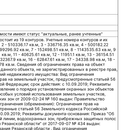
мости имеют статус "актуальные, ранее учтенные"
остоит из 19 контуров. Учетные номера контуров и их
2 - 510336.17 кв.м, 3 - 336716.35 кв.м, 4 - 500182.22
299296.92 кв.м, 7 - 152498.51 кв.м, 8 - 1143535.63 кв.м, 9
 кв.м, 11 - 40625.61 кв.м, 12 - 11951.1 кв.м, 13 - 36154.51
132367.9 кв.м, 16 - 62847.61 кв.м, 17 - 34338.98 кв.м, 18 -
78 кв.м. Сведения об ограничениях права на объект
данного объекта, не зарегистрированных в реестре прав,
ний недвижимого имущества: Вид ограничения
прав на земельный участок, предусмотренные статьей 56
й Федерации; срок действия: c 10.09.2019; Реквизиты
овление о порядке установления охранных зон объектов
особых условий использования земельных участков,
ких зон от 2009-02-24 № 160 выдан: Правительство
граничения (обременения): Ограничения прав на
тренные статьей 56 Земельного кодекса Российской
10.09.2019; Реквизиты документа-основания: Приказ "Об
й линии, водоохранных зон, прибрежных защитных полос
и Рязанской области" от 2017-09-07 № 434 выдан:
ания Рязанской области . Вид ограничения