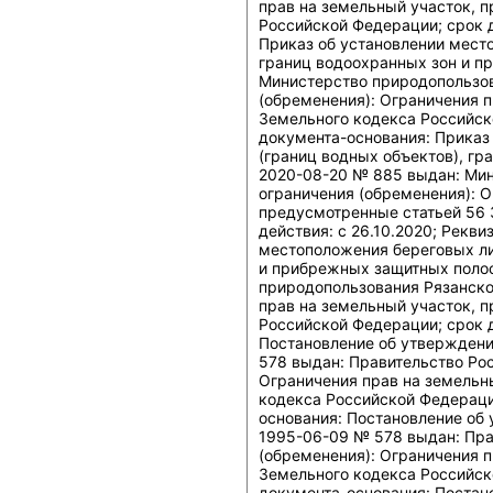
прав на земельный участок, 
Российской Федерации; срок д
Приказ об установлении мест
границ водоохранных зон и п
Министерство природопользов
(обременения): Ограничения 
Земельного кодекса Российско
документа-основания: Приказ
(границ водных объектов), гр
2020-08-20 № 885 выдан: Мин
ограничения (обременения): О
предусмотренные статьей 56 
действия: c 26.10.2020; Рекв
местоположения береговых ли
и прибрежных защитных полос
природопользования Рязанской
прав на земельный участок, 
Российской Федерации; срок д
Постановление об утверждени
578 выдан: Правительство Ро
Ограничения прав на земельн
кодекса Российской Федерации
основания: Постановление об
1995-06-09 № 578 выдан: Пра
(обременения): Ограничения 
Земельного кодекса Российско
документа-основания: Постано