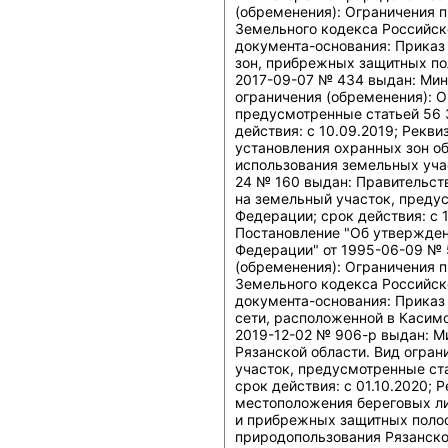
(обременения): Ограничения 
Земельного кодекса Российско
документа-основания: Приказ
зон, прибрежных защитных пол
2017-09-07 № 434 выдан: Мин
ограничения (обременения): О
предусмотренные статьей 56 
действия: c 10.09.2019; Рекв
установления охранных зон об
использования земельных учас
24 № 160 выдан: Правительств
на земельный участок, преду
Федерации; срок действия: c 
Постановление "Об утвержден
Федерации" от 1995-06-09 № 
(обременения): Ограничения 
Земельного кодекса Российско
документа-основания: Приказ
сети, расположенной в Касим
2019-12-02 № 906-р выдан: М
Рязанской области. Вид огран
участок, предусмотренные ст
срок действия: c 01.10.2020;
местоположения береговых ли
и прибрежных защитных полос
природопользования Рязанской