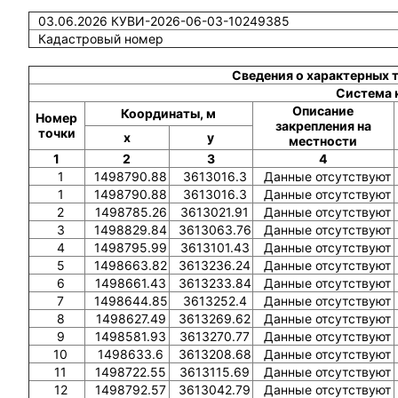
03.06.2026 КУВИ-2026-06-03-10249385
Кадастровый номер
Сведения о характерных 
Система 
Описание
Координаты, м
Номер
закрепления на
точки
x
y
местности
1
2
3
4
1
1498790.88
3613016.3
Данные отсутствуют
1
1498790.88
3613016.3
Данные отсутствуют
2
1498785.26
3613021.91
Данные отсутствуют
3
1498829.84
3613063.76
Данные отсутствуют
4
1498795.99
3613101.43
Данные отсутствуют
5
1498663.82
3613236.24
Данные отсутствуют
6
1498661.43
3613233.84
Данные отсутствуют
7
1498644.85
3613252.4
Данные отсутствуют
8
1498627.49
3613269.62
Данные отсутствуют
9
1498581.93
3613270.77
Данные отсутствуют
10
1498633.6
3613208.68
Данные отсутствуют
11
1498722.55
3613115.69
Данные отсутствуют
12
1498792.57
3613042.79
Данные отсутствуют