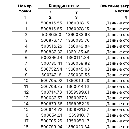
Координаты, м
Номер
Описание закр
точки
местн
x
y
1
2
3
4
1
500815.55
1360028.15
Данные от
1
500815.55
1360028.15
Данные от
2
500835.3
1360033.93
Данные от
3
500876.47
1360035.76
Данные от
4
500916.26
1360049.84
Данные от
5
500882.32
1360135.45
Данные от
6
500846.14
1360114.34
Данные от
7
500780.41
1360058.82
Данные от
8
500752.94
1360045.66
Данные от
9
500742.15
1360039.55
Данные от
10
500705.92
1360019.28
Данные от
11
500708.25
1360014.16
Данные от
12
500714.73
1359999.81
Данные от
13
500683.57
1359967.81
Данные от
14
500679.56
1359952.18
Данные от
15
500644.72
1359921.87
Данные от
16
500654.21
1359910.17
Данные от
17
500705.26
1359950.17
Данные от
18
500799.94
1360020.34
Данные от