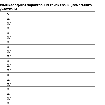
ения координат характерных точек границ земельного
участка, м
5
0.1
0.1
0.1
0.1
0.1
0.1
0.1
0.1
0.1
0.1
0.1
0.1
0.1
0.1
0.1
0.1
0.1
0.1
0.1