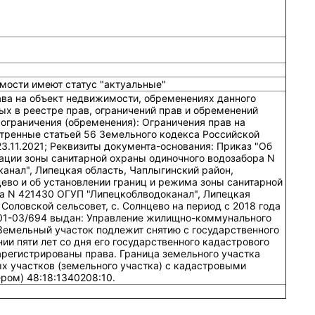
мости имеют статус "актуальные"
ава на объект недвижимости, обременениях данного
ых в реестре прав, ограничений прав и обременений
ограничения (обременения): Ограничения прав на
тренные статьей 56 Земельного кодекса Российской
23.11.2021; Реквизиты документа-основания: Приказ "Об
ации зоны санитарной охраны одиночного водозабора N
анал", Липецкая область, Чаплыгинский район,
цево и об установлении границ и режима зоны санитарной
а N 421430 ОГУП "Липецкоблводоканал", Липецкая
 Соловской сельсовет, с. Солнцево на период с 2018 года
№ 01-03/694 выдан: Управление жилищно-коммунального
Земельный участок подлежит снятию с государственного
ии пяти лет со дня его государственного кадастрового
 зарегистрированы права. Граница земельного участка
х участков (земельного участка) с кадастровыми
ом) 48:18:1340208:10.