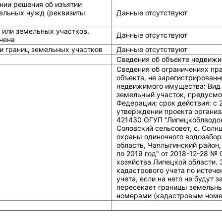
нии решения об изъятии
альных нужд (реквизиты
Данные отсутствуют
 или земельных участков,
Данные отсутствуют
чена
и границ земельных участков
Данные отсутствуют
Сведения об объекте недвижи
Сведения об ограничениях пр
объекта, не зарегистрированн
недвижимого имущества: Вид 
земельный участок, предусмо
Федерации; срок действия: c 
утверждении проекта организ
421430 ОГУП "Липецкоблводок
Соловский сельсовет, с. Солн
охраны одиночного водозабор
область, Чаплыгинский район,
по 2019 год" от 2018-12-28 
хозяйства Липецкой области. 
кадастрового учета по истечен
учета, если на него не будут
пересекает границы земельны
номерами (кадастровым номер