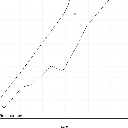
бозначения:
М.П.