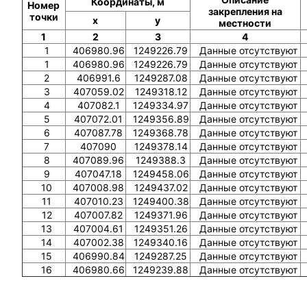
Координаты, м
Номер
закрепления на
точки
x
y
местности
1
2
3
4
1
406980.96
1249226.79
Данные отсутствуют
1
406980.96
1249226.79
Данные отсутствуют
2
406991.6
1249287.08
Данные отсутствуют
3
407059.02
1249318.12
Данные отсутствуют
4
407082.1
1249334.97
Данные отсутствуют
5
407072.01
1249356.89
Данные отсутствуют
6
407087.78
1249368.78
Данные отсутствуют
7
407090
1249378.14
Данные отсутствуют
8
407089.96
1249388.3
Данные отсутствуют
9
407047.18
1249458.06
Данные отсутствуют
10
407008.98
1249437.02
Данные отсутствуют
11
407010.23
1249400.38
Данные отсутствуют
12
407007.82
1249371.96
Данные отсутствуют
13
407004.61
1249351.26
Данные отсутствуют
14
407002.38
1249340.16
Данные отсутствуют
15
406990.84
1249287.25
Данные отсутствуют
16
406980.66
1249239.88
Данные отсутствуют