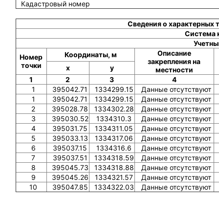
Кадастровый номер
Сведения о характерных 
Система 
Учетны
Описание
Координаты, м
Номер
закрепления на
точки
x
y
местности
1
2
3
4
1
395042.71
1334299.15
Данные отсутствуют
1
395042.71
1334299.15
Данные отсутствуют
2
395028.78
1334302.28
Данные отсутствуют
3
395030.52
1334310.3
Данные отсутствуют
4
395031.75
1334311.05
Данные отсутствуют
5
395033.13
1334317.06
Данные отсутствуют
6
395037.15
1334316.6
Данные отсутствуют
7
395037.51
1334318.59
Данные отсутствуют
8
395045.73
1334318.88
Данные отсутствуют
9
395045.26
1334321.57
Данные отсутствуют
10
395047.85
1334322.03
Данные отсутствуют