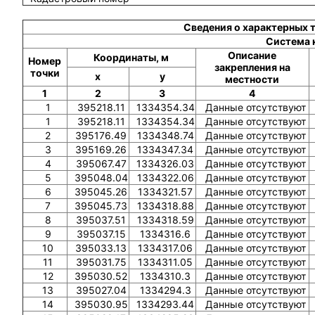
Сведения о характерных 
Система 
Описание
Координаты, м
Номер
закрепления на
точки
x
y
местности
1
2
3
4
1
395218.11
1334354.34
Данные отсутствуют
1
395218.11
1334354.34
Данные отсутствуют
2
395176.49
1334348.74
Данные отсутствуют
3
395169.26
1334347.34
Данные отсутствуют
4
395067.47
1334326.03
Данные отсутствуют
5
395048.04
1334322.06
Данные отсутствуют
6
395045.26
1334321.57
Данные отсутствуют
7
395045.73
1334318.88
Данные отсутствуют
8
395037.51
1334318.59
Данные отсутствуют
9
395037.15
1334316.6
Данные отсутствуют
10
395033.13
1334317.06
Данные отсутствуют
11
395031.75
1334311.05
Данные отсутствуют
12
395030.52
1334310.3
Данные отсутствуют
13
395027.04
1334294.3
Данные отсутствуют
14
395030.95
1334293.44
Данные отсутствуют