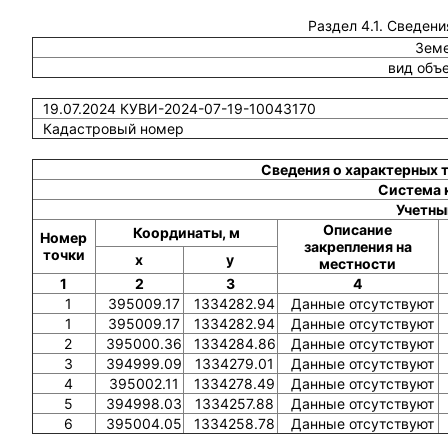
Раздел 4.1. Сведени
Земе
вид объ
19.07.2024 КУВИ-2024-07-19-10043170
Кадастровый номер
Сведения о характерных 
Система 
Учетны
Описание
Координаты, м
Номер
закрепления на
точки
x
y
местности
1
2
3
4
1
395009.17
1334282.94
Данные отсутствуют
1
395009.17
1334282.94
Данные отсутствуют
2
395000.36
1334284.86
Данные отсутствуют
3
394999.09
1334279.01
Данные отсутствуют
4
395002.11
1334278.49
Данные отсутствуют
5
394998.03
1334257.88
Данные отсутствуют
6
395004.05
1334258.78
Данные отсутствуют