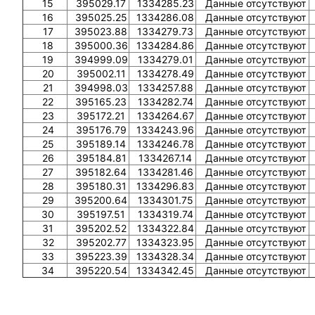
15
395029.17
1334285.23
Данные отсутствуют
16
395025.25
1334286.08
Данные отсутствуют
17
395023.88
1334279.73
Данные отсутствуют
18
395000.36
1334284.86
Данные отсутствуют
19
394999.09
1334279.01
Данные отсутствуют
20
395002.11
1334278.49
Данные отсутствуют
21
394998.03
1334257.88
Данные отсутствуют
22
395165.23
1334282.74
Данные отсутствуют
23
395172.21
1334264.67
Данные отсутствуют
24
395176.79
1334243.96
Данные отсутствуют
25
395189.14
1334246.78
Данные отсутствуют
26
395184.81
1334267.14
Данные отсутствуют
27
395182.64
1334281.46
Данные отсутствуют
28
395180.31
1334296.83
Данные отсутствуют
29
395200.64
1334301.75
Данные отсутствуют
30
395197.51
1334319.74
Данные отсутствуют
31
395202.52
1334322.84
Данные отсутствуют
32
395202.77
1334323.95
Данные отсутствуют
33
395223.39
1334328.34
Данные отсутствуют
34
395220.54
1334342.45
Данные отсутствуют