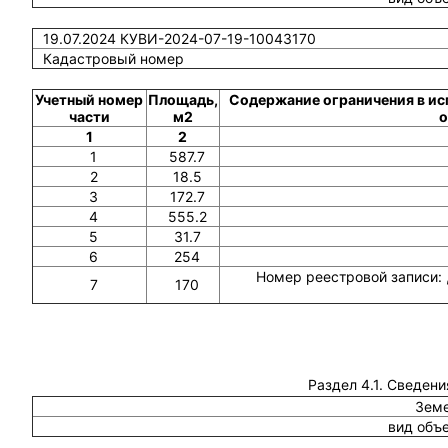
19.07.2024 КУВИ-2024-07-19-10043170
Кадастровый номер
Учетный номер
Площадь,
Содержание ограничения в ис
части
м2
о
1
2
1
587.7
2
18.5
3
172.7
4
555.2
5
31.7
6
254
Номер реестровой записи: 
7
170
Раздел 4.1. Сведени
Земе
вид объ