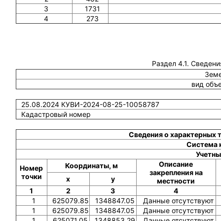
3
1731
4
273
Раздел 4.1. Сведени
Земе
вид объ
25.08.2024 КУВИ-2024-08-25-10058787
Кадастровый номер
Сведения о характерных 
Система 
Учетны
Описание
Координаты, м
Номер
закрепления на
точки
x
y
местности
1
2
3
4
1
625079.85
1348847.05
Данные отсутствуют
1
625079.85
1348847.05
Данные отсутствуют
1
625071.05
1348853.29
Данные отсутствуют