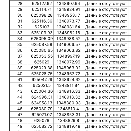
28
625127.62
1348907.94
Данные отсутствуют
29
625114.71
1348924.91
Данные отсутствуют
30
625098.28
1348953.17
Данные отсутствуют
31
625116.36
1348973.77
Данные отсутствуют
32
625103
1348981.64
Данные отсутствуют
33
625103.93
1348982.16
Данные отсутствуют
34
625095.09
1348988.52
Данные отсутствуют
35
625087.58
1349006.57
Данные отсутствуют
36
625080.65
1349003.82
Данные отсутствуют
37
625053.55
1348997.19
Данные отсутствуют
38
625029
1348972.99
Данные отсутствуют
39
625029.38
1348963.02
Данные отсутствуют
40
625028.75
1348962.72
Данные отсутствуют
41
625047.29
1348924.62
Данные отсутствуют
42
625021.5
1348911.84
Данные отсутствуют
43
625004.36
1348916.33
Данные отсутствуют
44
624996.31
1348918.32
Данные отсутствуют
45
624958.13
1348880.93
Данные отсутствуют
46
625030.79
1348810.4
Данные отсутствуют
47
625071.07
1348853.31
Данные отсутствуют
48
625078
1348829.8
Данные отсутствуют
49
625082.72
1348819.48
Данные отсутствуют