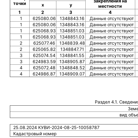
закрепления на
точки
x
y
местности
1
2
3
4
1
625080.06
1348843.16
Данные отсутствуют
1
625080.06
1348843.16
Данные отсутствуют
1
625068.93
1348851.03
Данные отсутствуют
1
625068.93
1348851.03
Данные отсутствуют
2
625077.46
1348839.48
Данные отсутствуют
2
625065.82
1348847.71
Данные отсутствуют
3
625074.54
1348841.55
Данные отсутствуют
3
624983.59
1348905.87
Данные отсутствуют
4
625072.48
1348848.52
Данные отсутствуют
4
624986.87
1348909.07
Данные отсутствуют
Раздел 4.1. Сведени
Земе
вид объ
25.08.2024 КУВИ-2024-08-25-10058787
Кадастровый номер