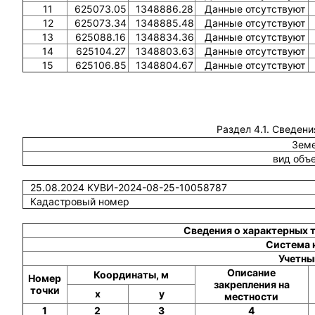
11
625073.05
1348886.28
Данные отсутствуют
12
625073.34
1348885.48
Данные отсутствуют
13
625088.16
1348834.36
Данные отсутствуют
14
625104.27
1348803.63
Данные отсутствуют
15
625106.85
1348804.67
Данные отсутствуют
Раздел 4.1. Сведени
Земе
вид объ
25.08.2024 КУВИ-2024-08-25-10058787
Кадастровый номер
Сведения о характерных 
Система 
Учетны
Описание
Координаты, м
Номер
закрепления на
точки
x
y
местности
1
2
3
4