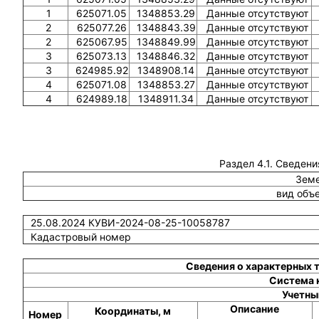
1
625071.05
1348853.29
Данные отсутствуют
2
625077.26
1348843.39
Данные отсутствуют
2
625067.95
1348849.99
Данные отсутствуют
3
625073.13
1348846.32
Данные отсутствуют
3
624985.92
1348908.14
Данные отсутствуют
4
625071.08
1348853.27
Данные отсутствуют
4
624989.18
1348911.34
Данные отсутствуют
Раздел 4.1. Сведени
Земе
вид объ
25.08.2024 КУВИ-2024-08-25-10058787
Кадастровый номер
Сведения о характерных 
Система 
Учетны
Описание
Координаты, м
Номер