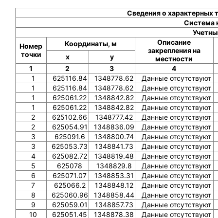
Сведения о характерных 
Система 
Учетны
Описание
Координаты, м
Номер
закрепления на
точки
x
y
местности
1
2
3
4
1
625116.84
1348778.62
Данные отсутствуют
1
625116.84
1348778.62
Данные отсутствуют
1
625061.22
1348842.82
Данные отсутствуют
1
625061.22
1348842.82
Данные отсутствуют
2
625102.66
1348777.42
Данные отсутствуют
2
625054.91
1348836.09
Данные отсутствуют
3
625091.6
1348800.74
Данные отсутствуют
3
625053.73
1348841.73
Данные отсутствуют
4
625082.72
1348819.48
Данные отсутствуют
5
625078
1348829.8
Данные отсутствуют
6
625071.07
1348853.31
Данные отсутствуют
7
625066.2
1348848.12
Данные отсутствуют
8
625060.96
1348858.44
Данные отсутствуют
9
625059.01
1348857.73
Данные отсутствуют
10
625051.45
1348878.38
Данные отсутствуют