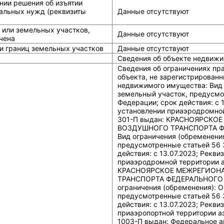
нии решения об изъятии
альных нужд (реквизиты
Данные отсутствуют
 или земельных участков,
Данные отсутствуют
чена
и границ земельных участков
Данные отсутствуют
Сведения об объекте недвижи
Сведения об ограничениях пр
объекта, не зарегистрированн
недвижимого имущества: Вид 
земельный участок, предусмо
Федерации; срок действия: c 
установлении приаэродромной
301-П выдан: КРАСНОЯРСКО
ВОЗДУШНОГО ТРАНСПОРТА Ф
Вид ограничения (обременения
предусмотренные статьей 56 
действия: c 13.07.2023; Рекв
приаэродромной территории а
КРАСНОЯРСКОЕ МЕЖРЕГИОН
ТРАНСПОРТА ФЕДЕРАЛЬНОГО 
ограничения (обременения): О
предусмотренные статьей 56 
действия: c 13.07.2023; Рекв
приаэропортной территории а
1003-П выдан: Федеральное аг