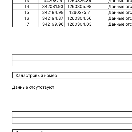
13
342087.5
1260326.84
Данные отс
14
342081.93
1260305.98
Данные отс
15
342184.98
1260275.7
Данные отс
16
342194.87
1260304.56
Данные отс
17
342199.96
1260304.03
Данные отс
Кадастровый номер
Данные отсутствуют