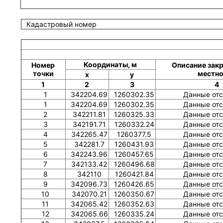
Кадастровый номер
Координаты, м
Номер
Описание закр
точки
местно
x
y
1
2
3
4
1
342204.69
1260302.35
Данные отс
1
342204.69
1260302.35
Данные отс
2
342211.81
1260325.33
Данные отс
3
342191.71
1260332.24
Данные отс
4
342265.47
1260377.5
Данные отс
5
342281.7
1260431.93
Данные отс
6
342243.96
1260457.65
Данные отс
7
342133.42
1260496.68
Данные отс
8
342110
1260421.84
Данные отс
9
342096.73
1260426.65
Данные отс
10
342070.21
1260350.67
Данные отс
11
342065.42
1260352.63
Данные отс
12
342065.66
1260335.24
Данные отс