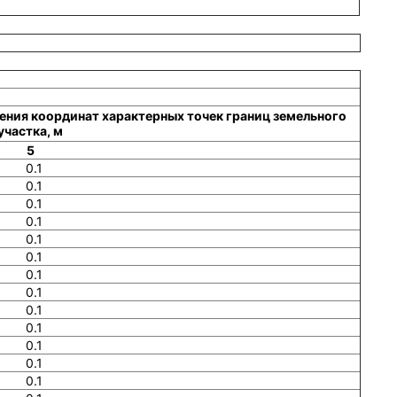
ения координат характерных точек границ земельного
участка, м
5
0.1
0.1
0.1
0.1
0.1
0.1
0.1
0.1
0.1
0.1
0.1
0.1
0.1