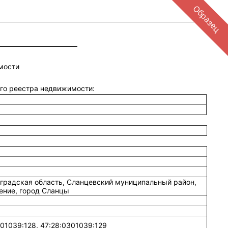
Образец
мости
ого реестра недвижимости:
градская область, Сланцевский муниципальный район,
ение, город Сланцы
01039:128, 47:28:0301039:129