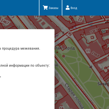
Заказы
Вход
а процедура межевания.
олной информации по объекту:
"