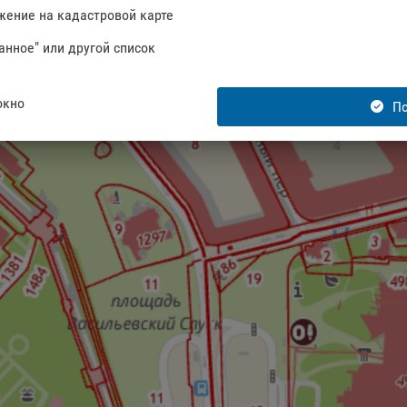
жение на кадастровой карте
анное" или другой список
окно
По